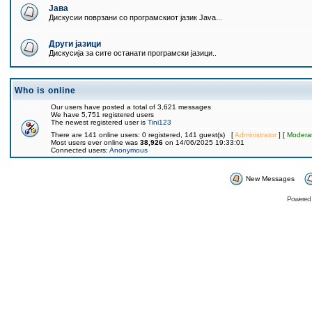
Јава
Дискусии поврзани со програмскиот јазик Java...
Други јазици
Дискусија за сите останати програмски јазици..
Who is online
Our users have posted a total of 3,621 messages
We have 5,751 registered users
The newest registered user is
Tini123
There are 141 online users: 0 registered, 141 guest(s) [
Administrator
] [
Modera
Most users ever online was
38,926
on 14/06/2025 19:33:01
Connected users:
Anonymous
New Messages
Powered