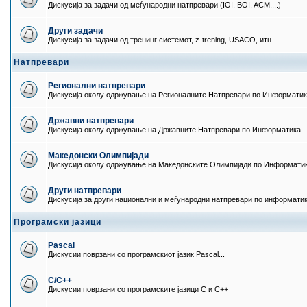
Дискусија за задачи од меѓународни натпревари (IOI, BOI, ACM,...)
Други задачи
Дискусија за задачи од тренинг системот, z-trening, USACO, итн...
Натпревари
Регионални натпревари
Дискусија околу одржување на Регионалните Натпревари по Информати
Државни натпревари
Дискусија околу одржување на Државните Натпревари по Информатика
Македонски Олимпијади
Дискусија околу одржување на Македонските Олимпијади по Информати
Други натпревари
Дискусија за други национални и меѓународни натпревари по информати
Програмски јазици
Pascal
Дискусии поврзани со програмскиот јазик Pascal...
C/C++
Дискусии поврзани со програмските јазици C и C++