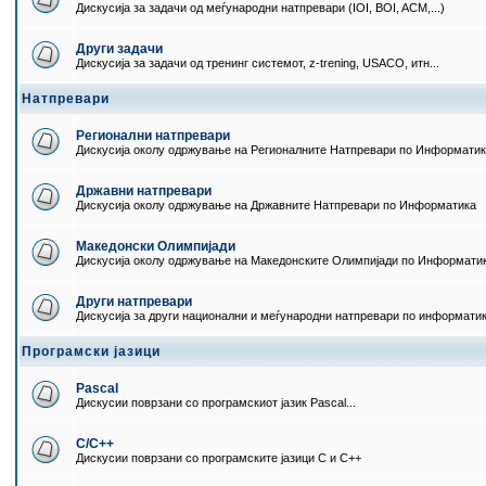
Дискусија за задачи од меѓународни натпревари (IOI, BOI, ACM,...)
Други задачи
Дискусија за задачи од тренинг системот, z-trening, USACO, итн...
Натпревари
Регионални натпревари
Дискусија околу одржување на Регионалните Натпревари по Информати
Државни натпревари
Дискусија околу одржување на Државните Натпревари по Информатика
Македонски Олимпијади
Дискусија околу одржување на Македонските Олимпијади по Информати
Други натпревари
Дискусија за други национални и меѓународни натпревари по информати
Програмски јазици
Pascal
Дискусии поврзани со програмскиот јазик Pascal...
C/C++
Дискусии поврзани со програмските јазици C и C++