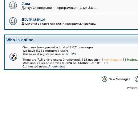
Јава
Дискусии поврзани со програмскиот јазик Java...
Други јазици
Дискусија за сите останати програмски јазици..
Who is online
Our users have posted a total of 3,621 messages
We have 5,751 registered users
The newest registered user is
Tini123
There are 718 online users: 0 registered, 718 guest(s) [
Administrator
] [
Modera
Most users ever online was
38,926
on 14/06/2025 19:33:01
Connected users:
Anonymous
New Messages
Powered