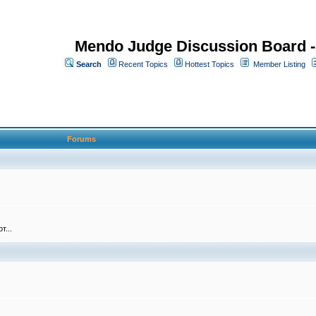
Mendo Judge Discussion Board 
Search
Recent Topics
Hottest Topics
Member Listing
Forums
т...