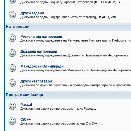
Дискусија за задачи од меѓународни натпревари (IOI, BOI, ACM,...)
Други задачи
Дискусија за задачи од тренинг системот, z-trening, USACO, итн...
Натпревари
Регионални натпревари
Дискусија околу одржување на Регионалните Натпревари по Информати
Државни натпревари
Дискусија околу одржување на Државните Натпревари по Информатика
Македонски Олимпијади
Дискусија околу одржување на Македонските Олимпијади по Информати
Други натпревари
Дискусија за други национални и меѓународни натпревари по информати
Програмски јазици
Pascal
Дискусии поврзани со програмскиот јазик Pascal...
C/C++
Дискусии поврзани со програмските јазици C и C++