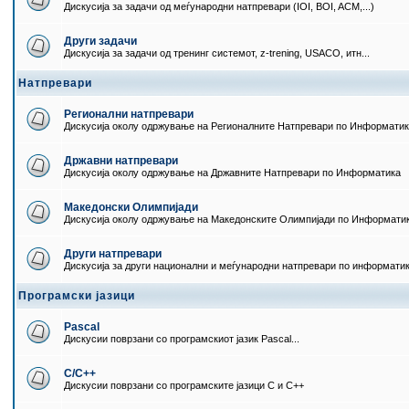
Дискусија за задачи од меѓународни натпревари (IOI, BOI, ACM,...)
Други задачи
Дискусија за задачи од тренинг системот, z-trening, USACO, итн...
Натпревари
Регионални натпревари
Дискусија околу одржување на Регионалните Натпревари по Информати
Државни натпревари
Дискусија околу одржување на Државните Натпревари по Информатика
Македонски Олимпијади
Дискусија околу одржување на Македонските Олимпијади по Информати
Други натпревари
Дискусија за други национални и меѓународни натпревари по информати
Програмски јазици
Pascal
Дискусии поврзани со програмскиот јазик Pascal...
C/C++
Дискусии поврзани со програмските јазици C и C++