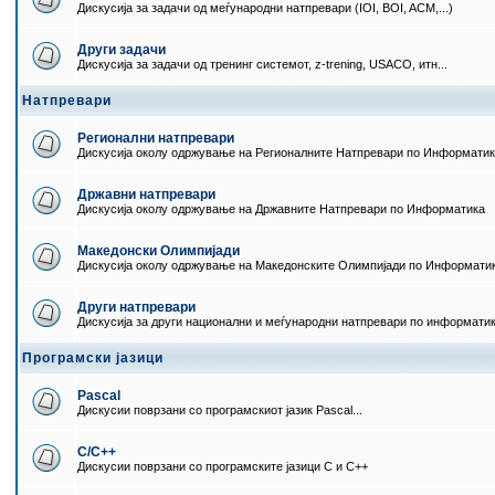
Дискусија за задачи од меѓународни натпревари (IOI, BOI, ACM,...)
Други задачи
Дискусија за задачи од тренинг системот, z-trening, USACO, итн...
Натпревари
Регионални натпревари
Дискусија околу одржување на Регионалните Натпревари по Информати
Државни натпревари
Дискусија околу одржување на Државните Натпревари по Информатика
Македонски Олимпијади
Дискусија околу одржување на Македонските Олимпијади по Информати
Други натпревари
Дискусија за други национални и меѓународни натпревари по информати
Програмски јазици
Pascal
Дискусии поврзани со програмскиот јазик Pascal...
C/C++
Дискусии поврзани со програмските јазици C и C++