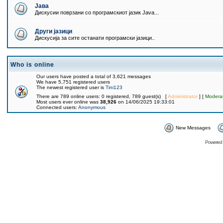
Јава
Дискусии поврзани со програмскиот јазик Java...
Други јазици
Дискусија за сите останати програмски јазици..
Who is online
Our users have posted a total of 3,621 messages
We have 5,751 registered users
The newest registered user is
Tini123
There are 789 online users: 0 registered, 789 guest(s) [
Administrator
] [
Modera
Most users ever online was
38,926
on 14/06/2025 19:33:01
Connected users:
Anonymous
New Messages
Powered