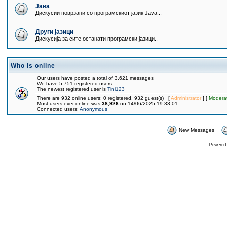
Јава
Дискусии поврзани со програмскиот јазик Java...
Други јазици
Дискусија за сите останати програмски јазици..
Who is online
Our users have posted a total of 3,621 messages
We have 5,751 registered users
The newest registered user is
Tini123
There are 932 online users: 0 registered, 932 guest(s) [
Administrator
] [
Modera
Most users ever online was
38,926
on 14/06/2025 19:33:01
Connected users:
Anonymous
New Messages
Powered