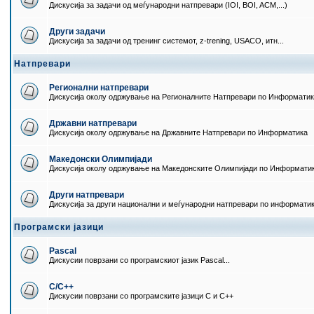
Дискусија за задачи од меѓународни натпревари (IOI, BOI, ACM,...)
Други задачи
Дискусија за задачи од тренинг системот, z-trening, USACO, итн...
Натпревари
Регионални натпревари
Дискусија околу одржување на Регионалните Натпревари по Информати
Државни натпревари
Дискусија околу одржување на Државните Натпревари по Информатика
Македонски Олимпијади
Дискусија околу одржување на Македонските Олимпијади по Информати
Други натпревари
Дискусија за други национални и меѓународни натпревари по информати
Програмски јазици
Pascal
Дискусии поврзани со програмскиот јазик Pascal...
C/C++
Дискусии поврзани со програмските јазици C и C++