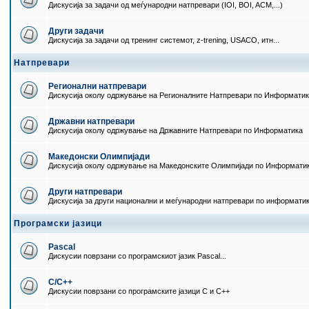
Дискусија за задачи од меѓународни натпревари (IOI, BOI, ACM,...)
Други задачи
Дискусија за задачи од тренинг системот, z-trening, USACO, итн...
Натпревари
Регионални натпревари
Дискусија околу одржување на Регионалните Натпревари по Информати
Државни натпревари
Дискусија околу одржување на Државните Натпревари по Информатика
Македонски Олимпијади
Дискусија околу одржување на Македонските Олимпијади по Информати
Други натпревари
Дискусија за други национални и меѓународни натпревари по информати
Програмски јазици
Pascal
Дискусии поврзани со програмскиот јазик Pascal...
C/C++
Дискусии поврзани со програмските јазици C и C++