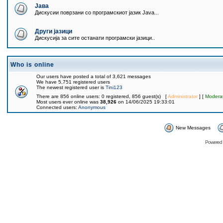
Јава
Дискусии поврзани со програмскиот јазик Java...
Други јазици
Дискусија за сите останати програмски јазици..
Who is online
Our users have posted a total of 3,621 messages
We have 5,751 registered users
The newest registered user is
Tini123
There are 856 online users: 0 registered, 856 guest(s) [
Administrator
] [
Modera
Most users ever online was
38,926
on 14/06/2025 19:33:01
Connected users:
Anonymous
New Messages
Powered