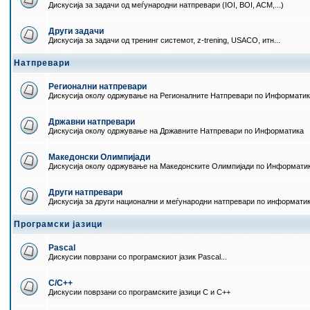
Дискусија за задачи од меѓународни натпревари (IOI, BOI, ACM,...)
Други задачи
Дискусија за задачи од тренинг системот, z-trening, USACO, итн...
Натпревари
Регионални натпревари
Дискусија околу одржување на Регионалните Натпревари по Информати
Државни натпревари
Дискусија околу одржување на Државните Натпревари по Информатика
Македонски Олимпијади
Дискусија околу одржување на Македонските Олимпијади по Информати
Други натпревари
Дискусија за други национални и меѓународни натпревари по информати
Програмски јазици
Pascal
Дискусии поврзани со програмскиот јазик Pascal...
C/C++
Дискусии поврзани со програмските јазици C и C++