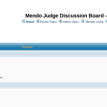
Mendo Judge Discussion Board 
Search
Recent Topics
Hottest Topics
Member Listing
Forums
т...