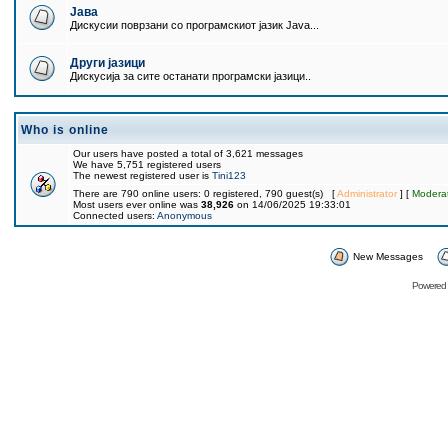
Јава
Дискусии поврзани со програмскиот јазик Java...
Други јазици
Дискусија за сите останати програмски јазици..
Who is online
Our users have posted a total of 3,621 messages
We have 5,751 registered users
The newest registered user is
Tini123
There are 790 online users: 0 registered, 790 guest(s) [
Administrator
] [
Modera
Most users ever online was
38,926
on 14/06/2025 19:33:01
Connected users:
Anonymous
New Messages
Powered