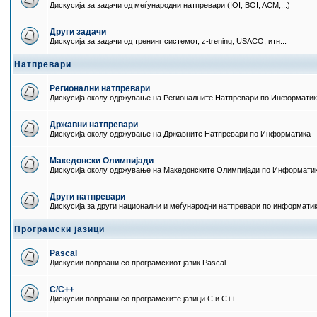
Дискусија за задачи од меѓународни натпревари (IOI, BOI, ACM,...)
Други задачи
Дискусија за задачи од тренинг системот, z-trening, USACO, итн...
Натпревари
Регионални натпревари
Дискусија околу одржување на Регионалните Натпревари по Информати
Државни натпревари
Дискусија околу одржување на Државните Натпревари по Информатика
Македонски Олимпијади
Дискусија околу одржување на Македонските Олимпијади по Информати
Други натпревари
Дискусија за други национални и меѓународни натпревари по информати
Програмски јазици
Pascal
Дискусии поврзани со програмскиот јазик Pascal...
C/C++
Дискусии поврзани со програмските јазици C и C++