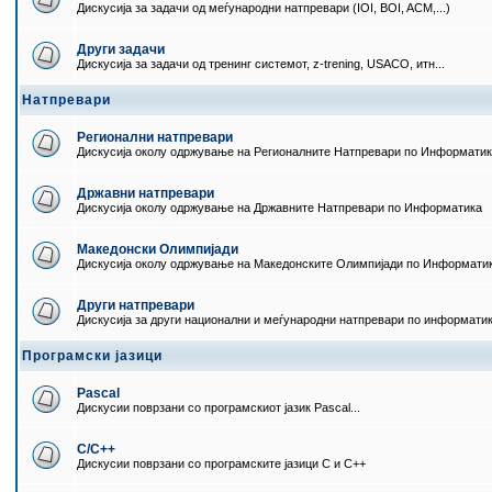
Дискусија за задачи од меѓународни натпревари (IOI, BOI, ACM,...)
Други задачи
Дискусија за задачи од тренинг системот, z-trening, USACO, итн...
Натпревари
Регионални натпревари
Дискусија околу одржување на Регионалните Натпревари по Информати
Државни натпревари
Дискусија околу одржување на Државните Натпревари по Информатика
Македонски Олимпијади
Дискусија околу одржување на Македонските Олимпијади по Информати
Други натпревари
Дискусија за други национални и меѓународни натпревари по информати
Програмски јазици
Pascal
Дискусии поврзани со програмскиот јазик Pascal...
C/C++
Дискусии поврзани со програмските јазици C и C++