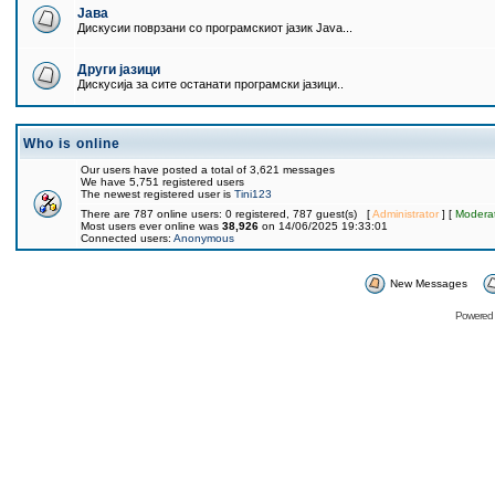
Јава
Дискусии поврзани со програмскиот јазик Java...
Други јазици
Дискусија за сите останати програмски јазици..
Who is online
Our users have posted a total of 3,621 messages
We have 5,751 registered users
The newest registered user is
Tini123
There are 787 online users: 0 registered, 787 guest(s) [
Administrator
] [
Modera
Most users ever online was
38,926
on 14/06/2025 19:33:01
Connected users:
Anonymous
New Messages
Powered