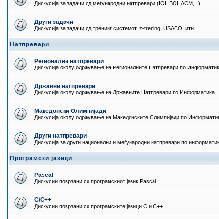
Дискусија за задачи од меѓународни натпревари (IOI, BOI, ACM,...)
Други задачи
Дискусија за задачи од тренинг системот, z-trening, USACO, итн...
Натпревари
Регионални натпревари
Дискусија околу одржување на Регионалните Натпревари по Информати
Државни натпревари
Дискусија околу одржување на Државните Натпревари по Информатика
Македонски Олимпијади
Дискусија околу одржување на Македонските Олимпијади по Информати
Други натпревари
Дискусија за други национални и меѓународни натпревари по информати
Програмски јазици
Pascal
Дискусии поврзани со програмскиот јазик Pascal...
C/C++
Дискусии поврзани со програмските јазици C и C++