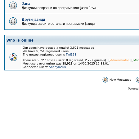
Јава
Дискусии поврзани со програмскиот јазик Java...
Други јазици
Дискусија за сите останати програмски јазици..
Who is online
Our users have posted a total of 3,621 messages
We have 5,751 registered users
The newest registered user is
Tini123
There are 2,727 online users: 0 registered, 2,727 guest(s) [
Administrator
] [
Mod
Most users ever online was
38,926
on 14/06/2025 19:33:01
Connected users:
Anonymous
New Messages
Powered