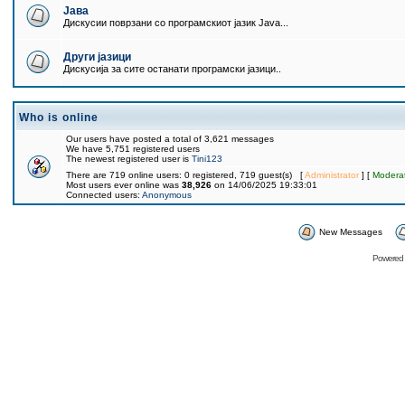
Јава
Дискусии поврзани со програмскиот јазик Java...
Други јазици
Дискусија за сите останати програмски јазици..
Who is online
Our users have posted a total of 3,621 messages
We have 5,751 registered users
The newest registered user is
Tini123
There are 719 online users: 0 registered, 719 guest(s) [
Administrator
] [
Modera
Most users ever online was
38,926
on 14/06/2025 19:33:01
Connected users:
Anonymous
New Messages
Powered