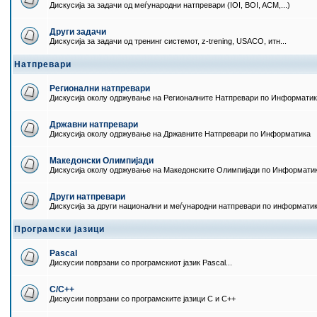
Дискусија за задачи од меѓународни натпревари (IOI, BOI, ACM,...)
Други задачи
Дискусија за задачи од тренинг системот, z-trening, USACO, итн...
Натпревари
Регионални натпревари
Дискусија околу одржување на Регионалните Натпревари по Информати
Државни натпревари
Дискусија околу одржување на Државните Натпревари по Информатика
Македонски Олимпијади
Дискусија околу одржување на Македонските Олимпијади по Информати
Други натпревари
Дискусија за други национални и меѓународни натпревари по информати
Програмски јазици
Pascal
Дискусии поврзани со програмскиот јазик Pascal...
C/C++
Дискусии поврзани со програмските јазици C и C++