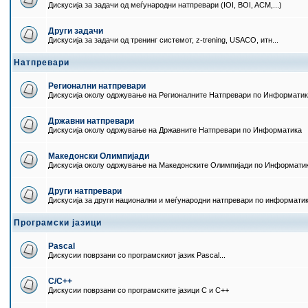
Дискусија за задачи од меѓународни натпревари (IOI, BOI, ACM,...)
Други задачи
Дискусија за задачи од тренинг системот, z-trening, USACO, итн...
Натпревари
Регионални натпревари
Дискусија околу одржување на Регионалните Натпревари по Информати
Државни натпревари
Дискусија околу одржување на Државните Натпревари по Информатика
Македонски Олимпијади
Дискусија околу одржување на Македонските Олимпијади по Информати
Други натпревари
Дискусија за други национални и меѓународни натпревари по информати
Програмски јазици
Pascal
Дискусии поврзани со програмскиот јазик Pascal...
C/C++
Дискусии поврзани со програмските јазици C и C++