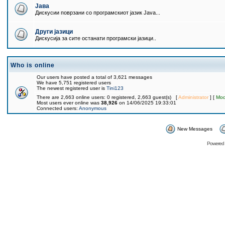
Јава
Дискусии поврзани со програмскиот јазик Java...
Други јазици
Дискусија за сите останати програмски јазици..
Who is online
Our users have posted a total of 3,621 messages
We have 5,751 registered users
The newest registered user is
Tini123
There are 2,663 online users: 0 registered, 2,663 guest(s) [
Administrator
] [
Mod
Most users ever online was
38,926
on 14/06/2025 19:33:01
Connected users:
Anonymous
New Messages
Powered