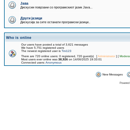
Јава
Дискусии поврзани со програмскиот јазик Java...
Други јазици
Дискусија за сите останати програмски јазици..
Who is online
Our users have posted a total of 3,621 messages
We have 5,751 registered users
The newest registered user is
Tini123
There are 720 online users: 0 registered, 720 guest(s) [
Administrator
] [
Modera
Most users ever online was
38,926
on 14/06/2025 19:33:01
Connected users:
Anonymous
New Messages
Powered