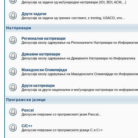
Дискусија за задачи од меѓународни натпревари (IOI, BOI, ACM,...)
Други задачи
Дискусија за задачи од тренинг системот, z-trening, USACO, итн...
Натпревари
Регионални натпревари
Дискусија околу одржување на Регионалните Натпревари по Информати
Државни натпревари
Дискусија околу одржување на Државните Натпревари по Информатика
Македонски Олимпијади
Дискусија околу одржување на Македонските Олимпијади по Информати
Други натпревари
Дискусија за други национални и меѓународни натпревари по информати
Програмски јазици
Pascal
Дискусии поврзани со програмскиот јазик Pascal...
C/C++
Дискусии поврзани со програмските јазици C и C++