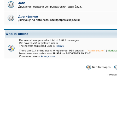
Јава
Дискусии поврзани со програмскиот јазик Java...
Други јазици
Дискусија за сите останати програмски јазици..
Who is online
Our users have posted a total of 3,621 messages
We have 5,751 registered users
The newest registered user is
Tini123
There are 914 online users: 0 registered, 914 guest(s) [
Administrator
] [
Modera
Most users ever online was
38,926
on 14/06/2025 19:33:01
Connected users:
Anonymous
New Messages
Powered