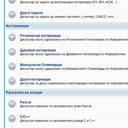
Дискусија за задачи од меѓународни натпревари (IOI, BOI, ACM,...)
Други задачи
Дискусија за задачи од тренинг системот, z-trening, USACO, итн...
Натпревари
Регионални натпревари
Дискусија околу одржување на Регионалните Натпревари по Информати
Државни натпревари
Дискусија околу одржување на Државните Натпревари по Информатика
Македонски Олимпијади
Дискусија околу одржување на Македонските Олимпијади по Информати
Други натпревари
Дискусија за други национални и меѓународни натпревари по информати
Програмски јазици
Pascal
Дискусии поврзани со програмскиот јазик Pascal...
C/C++
Дискусии поврзани со програмските јазици C и C++