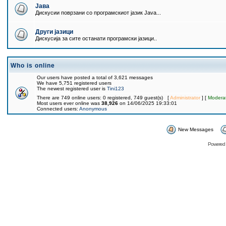
Јава
Дискусии поврзани со програмскиот јазик Java...
Други јазици
Дискусија за сите останати програмски јазици..
Who is online
Our users have posted a total of 3,621 messages
We have 5,751 registered users
The newest registered user is
Tini123
There are 749 online users: 0 registered, 749 guest(s) [
Administrator
] [
Modera
Most users ever online was
38,926
on 14/06/2025 19:33:01
Connected users:
Anonymous
New Messages
Powered