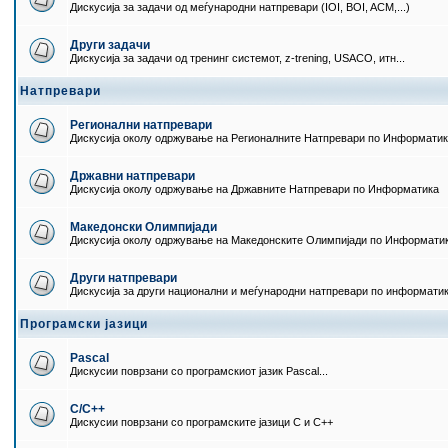
Дискусија за задачи од меѓународни натпревари (IOI, BOI, ACM,...)
Други задачи
Дискусија за задачи од тренинг системот, z-trening, USACO, итн...
Натпревари
Регионални натпревари
Дискусија околу одржување на Регионалните Натпревари по Информати
Државни натпревари
Дискусија околу одржување на Државните Натпревари по Информатика
Македонски Олимпијади
Дискусија околу одржување на Македонските Олимпијади по Информати
Други натпревари
Дискусија за други национални и меѓународни натпревари по информати
Програмски јазици
Pascal
Дискусии поврзани со програмскиот јазик Pascal...
C/C++
Дискусии поврзани со програмските јазици C и C++