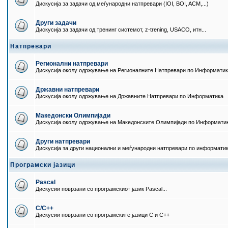
Дискусија за задачи од меѓународни натпревари (IOI, BOI, ACM,...)
Други задачи
Дискусија за задачи од тренинг системот, z-trening, USACO, итн...
Натпревари
Регионални натпревари
Дискусија околу одржување на Регионалните Натпревари по Информати
Државни натпревари
Дискусија околу одржување на Државните Натпревари по Информатика
Македонски Олимпијади
Дискусија околу одржување на Македонските Олимпијади по Информати
Други натпревари
Дискусија за други национални и меѓународни натпревари по информати
Програмски јазици
Pascal
Дискусии поврзани со програмскиот јазик Pascal...
C/C++
Дискусии поврзани со програмските јазици C и C++