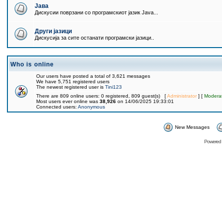
Јава
Дискусии поврзани со програмскиот јазик Java...
Други јазици
Дискусија за сите останати програмски јазици..
Who is online
Our users have posted a total of 3,621 messages
We have 5,751 registered users
The newest registered user is
Tini123
There are 809 online users: 0 registered, 809 guest(s) [
Administrator
] [
Modera
Most users ever online was
38,926
on 14/06/2025 19:33:01
Connected users:
Anonymous
New Messages
Powered