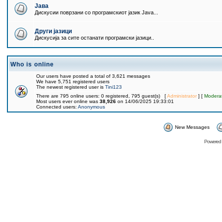
Јава
Дискусии поврзани со програмскиот јазик Java...
Други јазици
Дискусија за сите останати програмски јазици..
Who is online
Our users have posted a total of 3,621 messages
We have 5,751 registered users
The newest registered user is
Tini123
There are 795 online users: 0 registered, 795 guest(s) [
Administrator
] [
Modera
Most users ever online was
38,926
on 14/06/2025 19:33:01
Connected users:
Anonymous
New Messages
Powered