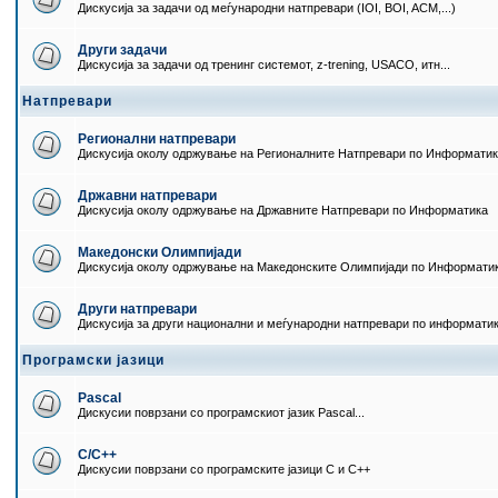
Дискусија за задачи од меѓународни натпревари (IOI, BOI, ACM,...)
Други задачи
Дискусија за задачи од тренинг системот, z-trening, USACO, итн...
Натпревари
Регионални натпревари
Дискусија околу одржување на Регионалните Натпревари по Информати
Државни натпревари
Дискусија околу одржување на Државните Натпревари по Информатика
Македонски Олимпијади
Дискусија околу одржување на Македонските Олимпијади по Информати
Други натпревари
Дискусија за други национални и меѓународни натпревари по информати
Програмски јазици
Pascal
Дискусии поврзани со програмскиот јазик Pascal...
C/C++
Дискусии поврзани со програмските јазици C и C++