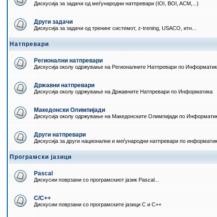
Дискусија за задачи од меѓународни натпревари (IOI, BOI, ACM,...)
Други задачи
Дискусија за задачи од тренинг системот, z-trening, USACO, итн...
Натпревари
Регионални натпревари
Дискусија околу одржување на Регионалните Натпревари по Информати
Државни натпревари
Дискусија околу одржување на Државните Натпревари по Информатика
Македонски Олимпијади
Дискусија околу одржување на Македонските Олимпијади по Информати
Други натпревари
Дискусија за други национални и меѓународни натпревари по информати
Програмски јазици
Pascal
Дискусии поврзани со програмскиот јазик Pascal...
C/C++
Дискусии поврзани со програмските јазици C и C++