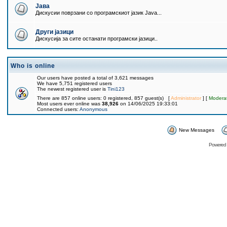
Јава
Дискусии поврзани со програмскиот јазик Java...
Други јазици
Дискусија за сите останати програмски јазици..
Who is online
Our users have posted a total of 3,621 messages
We have 5,751 registered users
The newest registered user is
Tini123
There are 857 online users: 0 registered, 857 guest(s) [
Administrator
] [
Modera
Most users ever online was
38,926
on 14/06/2025 19:33:01
Connected users:
Anonymous
New Messages
Powered