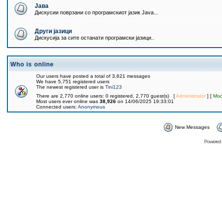
Јава
Дискусии поврзани со програмскиот јазик Java...
Други јазици
Дискусија за сите останати програмски јазици..
Who is online
Our users have posted a total of 3,621 messages
We have 5,751 registered users
The newest registered user is
Tini123
There are 2,770 online users: 0 registered, 2,770 guest(s) [
Administrator
] [
Mod
Most users ever online was
38,926
on 14/06/2025 19:33:01
Connected users:
Anonymous
New Messages
Powered