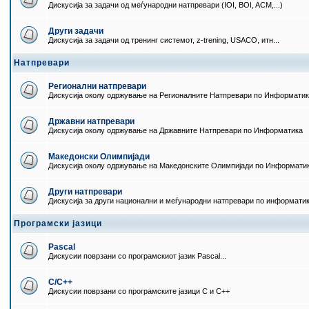
Дискусија за задачи од меѓународни натпревари (IOI, BOI, ACM,...)
Други задачи
Дискусија за задачи од тренинг системот, z-trening, USACO, итн...
Натпревари
Регионални натпревари
Дискусија околу одржување на Регионалните Натпревари по Информати
Државни натпревари
Дискусија околу одржување на Државните Натпревари по Информатика
Македонски Олимпијади
Дискусија околу одржување на Македонските Олимпијади по Информати
Други натпревари
Дискусија за други национални и меѓународни натпревари по информати
Програмски јазици
Pascal
Дискусии поврзани со програмскиот јазик Pascal...
C/C++
Дискусии поврзани со програмските јазици C и C++