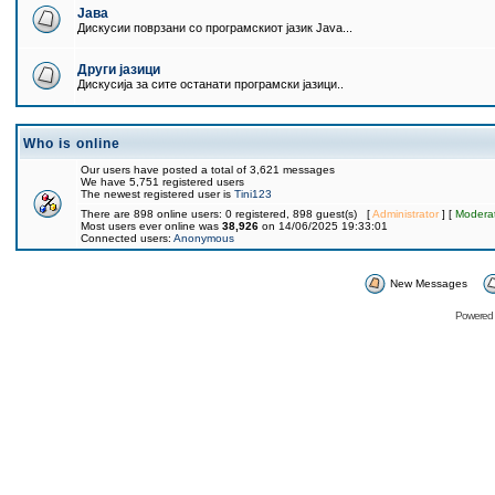
Јава
Дискусии поврзани со програмскиот јазик Java...
Други јазици
Дискусија за сите останати програмски јазици..
Who is online
Our users have posted a total of 3,621 messages
We have 5,751 registered users
The newest registered user is
Tini123
There are 898 online users: 0 registered, 898 guest(s) [
Administrator
] [
Modera
Most users ever online was
38,926
on 14/06/2025 19:33:01
Connected users:
Anonymous
New Messages
Powered