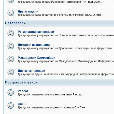
Дискусија за задачи од меѓународни натпревари (IOI, BOI, ACM,...)
Други задачи
Дискусија за задачи од тренинг системот, z-trening, USACO, итн...
Натпревари
Регионални натпревари
Дискусија околу одржување на Регионалните Натпревари по Информати
Државни натпревари
Дискусија околу одржување на Државните Натпревари по Информатика
Македонски Олимпијади
Дискусија околу одржување на Македонските Олимпијади по Информати
Други натпревари
Дискусија за други национални и меѓународни натпревари по информати
Програмски јазици
Pascal
Дискусии поврзани со програмскиот јазик Pascal...
C/C++
Дискусии поврзани со програмските јазици C и C++