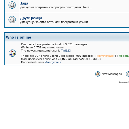
Јава
Дискусии поврзани со програмскиот јазик Java...
Други јазици
Дискусија за сите останати програмски јазици..
Who is online
Our users have posted a total of 3,621 messages
We have 5,751 registered users
The newest registered user is
Tini123
There are 997 online users: 0 registered, 997 guest(s) [
Administrator
] [
Modera
Most users ever online was
38,926
on 14/06/2025 19:33:01
Connected users:
Anonymous
New Messages
Powered