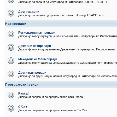
Дискусија за задачи од меѓународни натпревари (IOI, BOI, ACM,...)
Други задачи
Дискусија за задачи од тренинг системот, z-trening, USACO, итн...
Натпревари
Регионални натпревари
Дискусија околу одржување на Регионалните Натпревари по Информати
Државни натпревари
Дискусија околу одржување на Државните Натпревари по Информатика
Македонски Олимпијади
Дискусија околу одржување на Македонските Олимпијади по Информати
Други натпревари
Дискусија за други национални и меѓународни натпревари по информати
Програмски јазици
Pascal
Дискусии поврзани со програмскиот јазик Pascal...
C/C++
Дискусии поврзани со програмските јазици C и C++