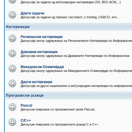
Дискусија за задачи од меѓународни натпревари (IOI, BOI, ACM,...)
Други задачи
Дискусија за задачи од тренинг системот, z-trening, USACO, итн...
Натпревари
Регионални натпревари
Дискусија околу одржување на Регионалните Натпревари по Информати
Државни натпревари
Дискусија околу одржување на Државните Натпревари по Информатика
Македонски Олимпијади
Дискусија околу одржување на Македонските Олимпијади по Информати
Други натпревари
Дискусија за други национални и меѓународни натпревари по информати
Програмски јазици
Pascal
Дискусии поврзани со програмскиот јазик Pascal...
C/C++
Дискусии поврзани со програмските јазици C и C++