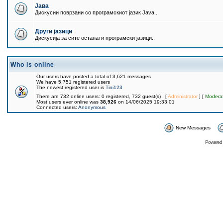
Јава
Дискусии поврзани со програмскиот јазик Java...
Други јазици
Дискусија за сите останати програмски јазици..
Who is online
Our users have posted a total of 3,621 messages
We have 5,751 registered users
The newest registered user is
Tini123
There are 732 online users: 0 registered, 732 guest(s) [
Administrator
] [
Modera
Most users ever online was
38,926
on 14/06/2025 19:33:01
Connected users:
Anonymous
New Messages
Powered