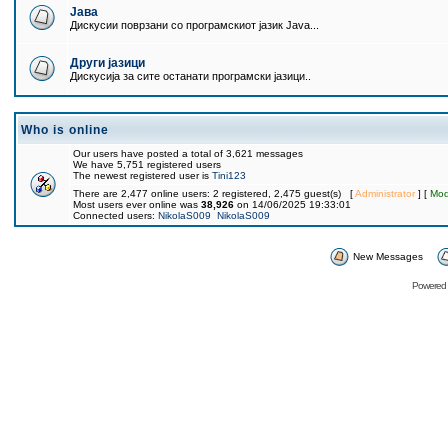
Јава
Дискусии поврзани со програмскиот јазик Java...
Други јазици
Дискусија за сите останати програмски јазици..
Who is online
Our users have posted a total of 3,621 messages
We have 5,751 registered users
The newest registered user is
Tini123
There are 2,477 online users: 2 registered, 2,475 guest(s) [
Administrator
] [
Mod
Most users ever online was
38,926
on 14/06/2025 19:33:01
Connected users:
NikolaS009
NikolaS009
New Messages
Powered