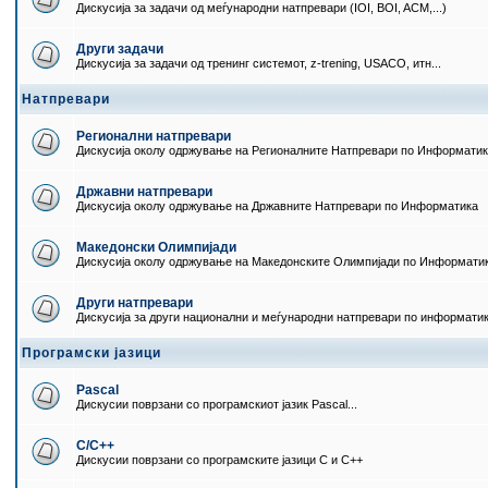
Дискусија за задачи од меѓународни натпревари (IOI, BOI, ACM,...)
Други задачи
Дискусија за задачи од тренинг системот, z-trening, USACO, итн...
Натпревари
Регионални натпревари
Дискусија околу одржување на Регионалните Натпревари по Информати
Државни натпревари
Дискусија околу одржување на Државните Натпревари по Информатика
Македонски Олимпијади
Дискусија околу одржување на Македонските Олимпијади по Информати
Други натпревари
Дискусија за други национални и меѓународни натпревари по информати
Програмски јазици
Pascal
Дискусии поврзани со програмскиот јазик Pascal...
C/C++
Дискусии поврзани со програмските јазици C и C++