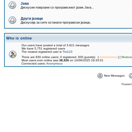
Јава
Дискусии поврзани со програмскиот јазик Java...
Други јазици
Дискусија за сите останати програмски јазици..
Who is online
Our users have posted a total of 3,621 messages
We have 5,751 registered users
The newest registered user is
Tini123
There are 830 online users: 0 registered, 830 guest(s) [
Administrator
] [
Modera
Most users ever online was
38,926
on 14/06/2025 19:33:01
Connected users:
Anonymous
New Messages
Powered