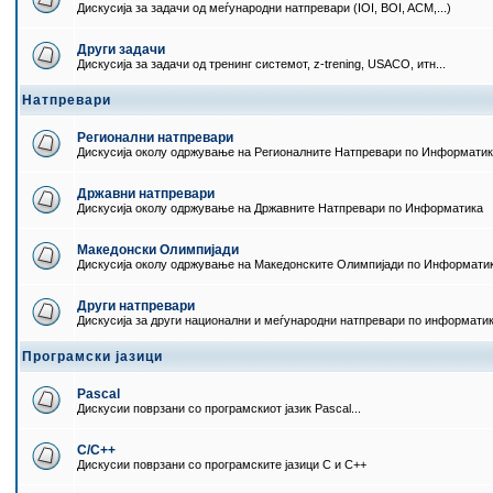
Дискусија за задачи од меѓународни натпревари (IOI, BOI, ACM,...)
Други задачи
Дискусија за задачи од тренинг системот, z-trening, USACO, итн...
Натпревари
Регионални натпревари
Дискусија околу одржување на Регионалните Натпревари по Информати
Државни натпревари
Дискусија околу одржување на Државните Натпревари по Информатика
Македонски Олимпијади
Дискусија околу одржување на Македонските Олимпијади по Информати
Други натпревари
Дискусија за други национални и меѓународни натпревари по информати
Програмски јазици
Pascal
Дискусии поврзани со програмскиот јазик Pascal...
C/C++
Дискусии поврзани со програмските јазици C и C++