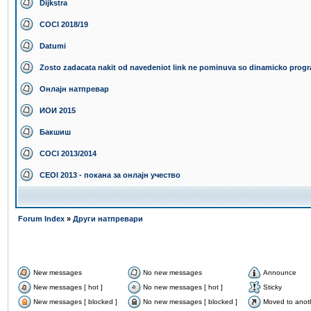
Dijkstra
COCI 2018/19
Datumi
Zosto zadacata nakit od navedeniot link ne pominuva so dinamicko progr
Онлајн натпревар
ИОИ 2015
Бакшиш
COCI 2013/2014
CEOI 2013 - покана за онлајн учество
Forum Index
»
Други натпревари
New messages
No new messages
Announce
New messages [ hot ]
No new messages [ hot ]
Sticky
New messages [ blocked ]
No new messages [ blocked ]
Moved to anot