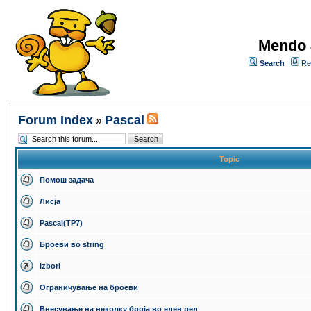
Mendo 
Search
Re
Forum Index
Pascal
»
Topic
Помош задача
Лисја
Pascal(TP7)
Броеви во string
Izbori
Ограничување на броеви
Внесување на неколку броја во еден ред