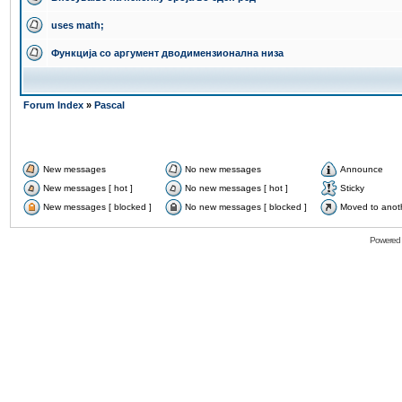
uses math;
Функција со аргумент дводимензионална низа
Forum Index
»
Pascal
New messages
No new messages
Announce
New messages [ hot ]
No new messages [ hot ]
Sticky
New messages [ blocked ]
No new messages [ blocked ]
Moved to anot
Powered