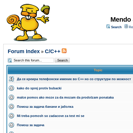
Mendo 
Search
Re
Forum Index
C/C++
»
Topic
Да се креира телефонски именик во C++ но со структури по можност
kako do sprej protiv bubacki
malce pomos ako moze za da mozam da prodolzam ponataka
Помош за задача банани и јаболка
Mi treba pomosh so zadacove za test mi se
Помош за задача