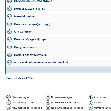
ПОМОШ ЗА ЗАДАЧА ЛИСЈА
Помош за задача точка
faktorial problem
Помош за задача(матрица)
C++ Compiler
Помош / Средна Цифра
Пишување на код
Помош околу рекурзија
moze malu objasnuvanje za sledniov kod
Forum Index
»
C/C++
New messages
No new messages
Announce
New messages [ hot ]
No new messages [ hot ]
Sticky
New messages [ blocked ]
No new messages [ blocked ]
Moved to anot