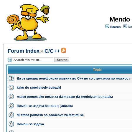
Mendo 
Search
Re
Forum Index
C/C++
»
Topic
Да се креира телефонски именик во C++ но со структури по можност
kako do sprej protiv bubacki
malce pomos ako moze za da mozam da prodolzam ponataka
Помош за задача банани и јаболка
Mi treba pomosh so zadacove za test mi se
Помош за задача