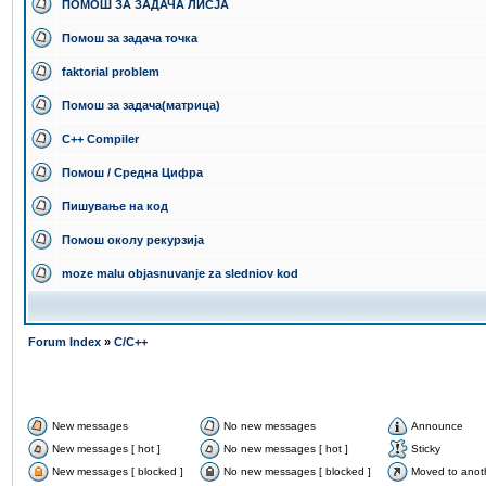
ПОМОШ ЗА ЗАДАЧА ЛИСЈА
Помош за задача точка
faktorial problem
Помош за задача(матрица)
C++ Compiler
Помош / Средна Цифра
Пишување на код
Помош околу рекурзија
moze malu objasnuvanje za sledniov kod
Forum Index
»
C/C++
New messages
No new messages
Announce
New messages [ hot ]
No new messages [ hot ]
Sticky
New messages [ blocked ]
No new messages [ blocked ]
Moved to anot