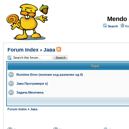
Mendo 
Search
Re
Forum Index
Јава
»
Topic
Runtime Error (излезен код различен од 0)
Јава Програмери x]
Задача Месечина
Forum Index
»
Јава