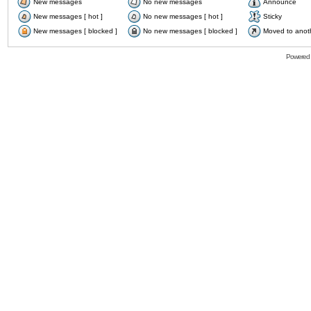
New messages
No new messages
Announce
New messages [ hot ]
No new messages [ hot ]
Sticky
New messages [ blocked ]
No new messages [ blocked ]
Moved to anot
Powered