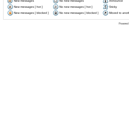
New messages
No new messages
Announce
New messages [ hot ]
No new messages [ hot ]
Sticky
New messages [ blocked ]
No new messages [ blocked ]
Moved to anot
Powered