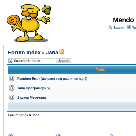
Mendo 
Search
Re
Forum Index
Јава
»
Topic
Runtime Error (излезен код различен од 0)
Јава Програмери x]
Задача Месечина
Forum Index
»
Јава