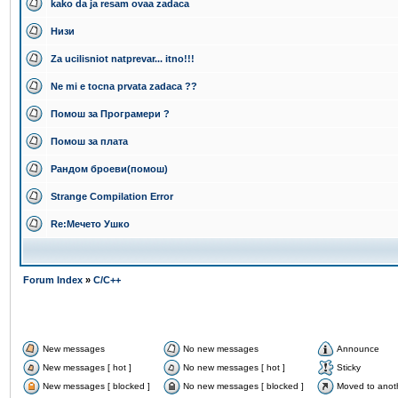
kako da ja resam ovaa zadaca
Низи
Za ucilisniot natprevar... itno!!!
Ne mi e tocna prvata zadaca ??
Помош за Програмери ?
Помош за плата
Рандом броеви(помош)
Strange Compilation Error
Re:Мечето Ушко
Forum Index
»
C/C++
New messages
No new messages
Announce
New messages [ hot ]
No new messages [ hot ]
Sticky
New messages [ blocked ]
No new messages [ blocked ]
Moved to anot