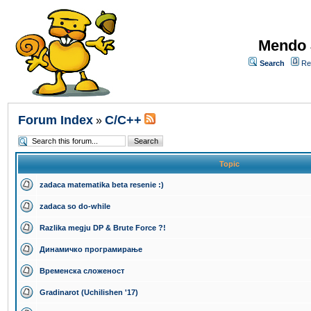
Mendo 
Search
Re
Forum Index
C/C++
»
Topic
zadaca matematika beta resenie :)
zadaca so do-while
Razlika megju DP & Brute Force ?!
Динамичко програмирање
Временска сложеност
Gradinarot (Uchilishen '17)