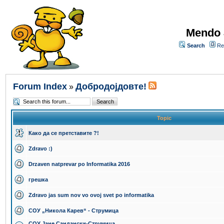
Mendo 
Search
Re
Forum Index
Добродојдовте!
»
Topic
Како да се претставите ?!
Zdravo :)
Drzaven natprevar po Informatika 2016
грешка
Zdravo jas sum nov vo ovoj svet po informatika
СОУ „Никола Карев“ - Струмица
СОУ Јане Сандански-Струмица