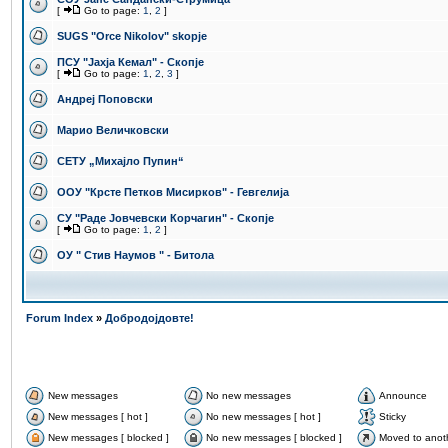
[
Go to page:
1
,
2
]
SUGS "Orce Nikolov" skopje
ПCУ "Јахја Кемал" - Скопје
[
Go to page:
1
,
2
,
3
]
Андреј Поповски
Марио Величковски
СЕТУ „Михајло Пупин“
ООУ "Крсте Петков Мисирков" - Гевгелија
СУ "Раде Јовчевски Корчагин" - Скопје
[
Go to page:
1
,
2
]
ОУ " Стив Наумов " - Битола
Forum Index
»
Добродојдовте!
New messages
No new messages
Announce
New messages [ hot ]
No new messages [ hot ]
Sticky
New messages [ blocked ]
No new messages [ blocked ]
Moved to anot