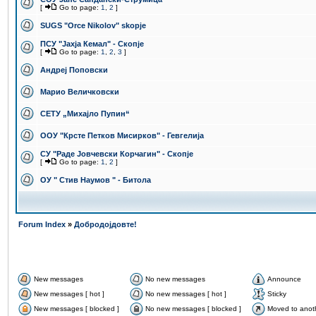
[
Go to page:
1
,
2
]
SUGS "Orce Nikolov" skopje
ПCУ "Јахја Кемал" - Скопје
[
Go to page:
1
,
2
,
3
]
Андреј Поповски
Марио Величковски
СЕТУ „Михајло Пупин“
ООУ "Крсте Петков Мисирков" - Гевгелија
СУ "Раде Јовчевски Корчагин" - Скопје
[
Go to page:
1
,
2
]
ОУ " Стив Наумов " - Битола
Forum Index
»
Добродојдовте!
New messages
No new messages
Announce
New messages [ hot ]
No new messages [ hot ]
Sticky
New messages [ blocked ]
No new messages [ blocked ]
Moved to anot