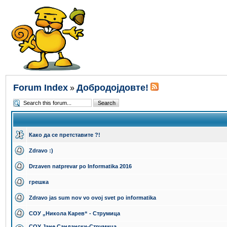
Forum Index
Добродојдовте!
»
Како да се претставите ?!
Zdravo :)
Drzaven natprevar po Informatika 2016
грешка
Zdravo jas sum nov vo ovoj svet po informatika
СОУ „Никола Карев“ - Струмица
СОУ Јане Сандански-Струмица