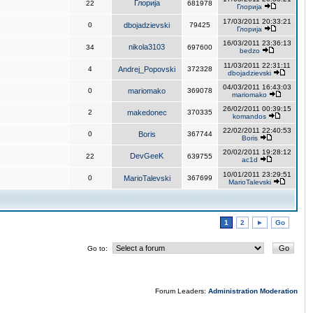
Глорија
22
681978
Глорија
17/03/2011 20:33:21
0
dbojadzievski
79425
Глорија
16/03/2011 23:36:13
nikola3103
34
697600
bedzo
11/03/2011 22:31:11
4
Andrej_Popovski
372328
dbojadzievski
04/03/2011 16:43:03
0
mariomako
369078
mariomako
26/02/2011 00:39:15
2
makedonec
370335
komandos
22/02/2011 22:40:53
0
Boris
367744
Boris
20/02/2011 19:28:12
DevGeeK
22
639755
ac1d
10/01/2011 23:29:51
0
MarioTalevski
367699
MarioTalevski
1
2
►
Go
Go to:
Forum Leaders:
Administration
Moderation