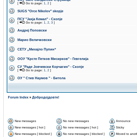
[
Go to page:
1
,
2
]
SUGS "Orce Nikolov" skopje
ПCУ "Јахја Кемал" - Скопје
[
Go to page:
1
,
2
,
3
]
Андреј Поповски
Марио Величковски
СЕТУ „Михајло Пупин“
ООУ "Крсте Петков Мисирков" - Гевгелија
СУ "Раде Јовчевски Корчагин" - Скопје
[
Go to page:
1
,
2
]
ОУ " Стив Наумов " - Битола
Forum Index
»
Добродојдовте!
New messages
No new messages
Announce
New messages [ hot ]
No new messages [ hot ]
Sticky
New messages [ blocked ]
No new messages [ blocked ]
Moved to anot