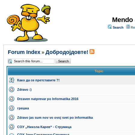
Mendo 
Search
Re
Forum Index
Добродојдовте!
»
Topic
Како да се претставите ?!
Zdravo :)
Drzaven natprevar po Informatika 2016
грешка
Zdravo jas sum nov vo ovoj svet po informatika
СОУ „Никола Карев“ - Струмица
СОУ Јане Сандански-Струмица