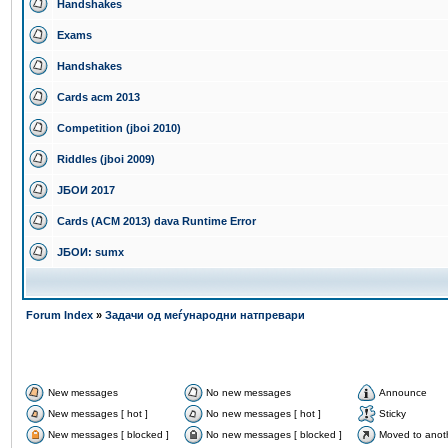
Handshakes
Exams
Handshakes
Cards acm 2013
Competition (jboi 2010)
Riddles (jboi 2009)
ЈБОИ 2017
Cards (ACM 2013) dava Runtime Error
ЈБОИ: sumx
Forum Index
»
Задачи од меѓународни натпревари
New messages
No new messages
Announce
New messages [ hot ]
No new messages [ hot ]
Sticky
New messages [ blocked ]
No new messages [ blocked ]
Moved to anot