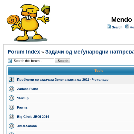
Mendo 
Search
Re
Forum Index
Задачи од меѓународни натпрев
»
Topic
Проблеми со задачата Зелена карта од 2011 - Чоколадо
Zadaca Piano
Startup
Pawns
Big Circle JBOI 2014
JBOI-Samba