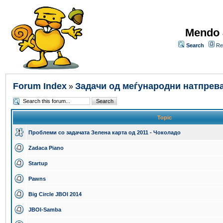
Mendo 
Search
Re
Forum Index
Задачи од меѓународни натпрев
»
Topic
Проблеми со задачата Зелена карта од 2011 - Чоколадо
Zadaca Piano
Startup
Pawns
Big Circle JBOI 2014
JBOI-Samba