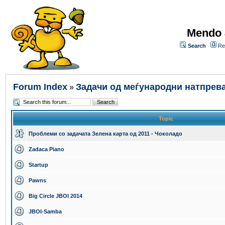
Mendo 
Search
Re
Forum Index
Задачи од меѓународни натпрев
»
Topic
Проблеми со задачата Зелена карта од 2011 - Чоколадо
Zadaca Piano
Startup
Pawns
Big Circle JBOI 2014
JBOI-Samba