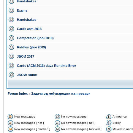
Handshakes
Exams
Handshakes
Cards acm 2013
Competition (jboi 2010)
Riddles (jboi 2009)
ЈБОИ 2017
Cards (ACM 2013) dava Runtime Error
ЈБОИ: sumx
Forum Index
»
Задачи од меѓународни натпревари
New messages
No new messages
Announce
New messages [ hot ]
No new messages [ hot ]
Sticky
New messages [ blocked ]
No new messages [ blocked ]
Moved to anot