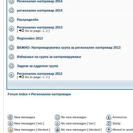
Регионален натпревар 2014
регионален натпревар 2014
Распределба
Регионален натпревар 2013
[
Go to page:
1
,
2
]
Regionalen 2013
ВАЖНО: Натпреварувачка група за регионален натпревар 2013
Избирање на група за натпреварување
Задачи за одделни групи
Регионален натпревар 2012
[
Go to page:
1
,
2
]
Forum Index
»
Регионални натпревари
New messages
No new messages
Announce
New messages [ hot ]
No new messages [ hot ]
Sticky
New messages [ blocked ]
No new messages [ blocked ]
Moved to anot