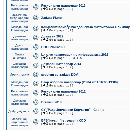
Регионални
Регионален натпревар 2013
натпревари
[
Go to page:
1
,
2
]
Задачи од
Zadaca Piano
меѓународни
натпревари
Македонски
Конфликт помеѓу Македонската Математичка Олимпиј
Олимпијади
[
Go to page:
1
,
2
]
Државни
Државен 2012
натпревари
[
Go to page:
1
,
2
]
Други
COCI 2020/2021
натпревари
Општа
Циклус натпревари по информатика 2012
дискусија
[
Go to page:
1
,
2
,
3
,
4
,
5
]
Државни
Државен натпревар 2013
натпревари
[
Go to page:
1
,
2
]
Други задачи
problem so zadaca DDV
Македонски
Втор изборен натпревар (28.04.2011 16:00-19:00)
Олимпијади
[
Go to page:
1
,
2
]
Регионални
Регионален натпревар 2012
натпревари
[
Go to page:
1
,
2
]
Државни
Drzaven 2019
натпревари
СУ "Раде Јовчевски Корчагин" - Скопје
Добродојдовте!
[
Go to page:
1
,
2
]
Задачи од
BFS(breath first search) KOD
национални
[
Go to page:
1
,
2
]
натпревари