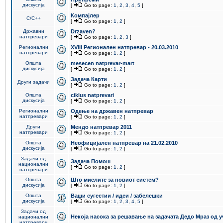
дискусија
[
Go to page:
1
,
2
,
3
,
4
,
5
]
Компајлер
C/C++
[
Go to page:
1
,
2
]
Државни
Drzaven?
натпревари
[
Go to page:
1
,
2
,
3
]
Регионални
XVIII Регионален натпревар - 20.03.2010
натпревари
[
Go to page:
1
,
2
]
Општа
mesecen natprevar-mart
дискусија
[
Go to page:
1
,
2
]
Задача Карти
Други задачи
[
Go to page:
1
,
2
]
Општа
ciklus natprevari
дискусија
[
Go to page:
1
,
2
]
Регионални
Одење на државен натпревар
натпревари
[
Go to page:
1
,
2
]
Други
Мендо натпревар 2011
натпревари
[
Go to page:
1
,
2
]
Општа
Неофицијален натпревар на 21.02.2010
дискусија
[
Go to page:
1
,
2
]
Задачи од
Задача Помош
национални
[
Go to page:
1
,
2
]
натпревари
Општа
Што мислите за новиот систем?
дискусија
[
Go to page:
1
,
2
]
Општа
Ваши сугестии / идеи / забелешки
дискусија
[
Go to page:
1
,
2
,
3
,
4
,
5
]
Задачи од
Некоја насока за решавање на задачата Дедо Мраз од 
национални
натпревари