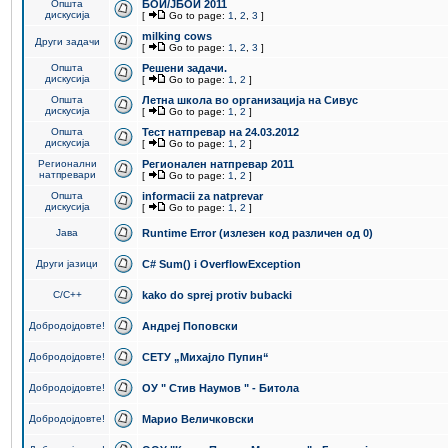
Општа
БОИ/ЈБОИ 2011
дискусија
[
Go to page:
1
,
2
,
3
]
milking cows
Други задачи
[
Go to page:
1
,
2
,
3
]
Општа
Решени задачи.
дискусија
[
Go to page:
1
,
2
]
Општа
Летна школа во организација на Сивус
дискусија
[
Go to page:
1
,
2
]
Општа
Тест натпревар на 24.03.2012
дискусија
[
Go to page:
1
,
2
]
Регионални
Регионален натпревар 2011
натпревари
[
Go to page:
1
,
2
]
Општа
informacii za natprevar
дискусија
[
Go to page:
1
,
2
]
Јава
Runtime Error (излезен код различен од 0)
Други јазици
C# Sum() i OverflowException
C/C++
kako do sprej protiv bubacki
Добродојдовте!
Андреј Поповски
Добродојдовте!
СЕТУ „Михајло Пупин“
Добродојдовте!
ОУ " Стив Наумов " - Битола
Добродојдовте!
Марио Величковски