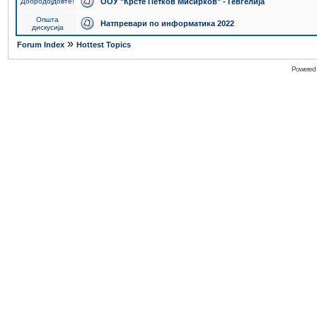
Добродојдовте!
ООУ "Крсте Петков Мисирков" - Гевгелија
Општа
Натпревари по информатика 2022
дискусија
»
Forum Index
Hottest Topics
Powered