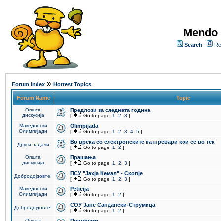
Mendo 
Search
Re
»
Forum Index
Hottest Topics
Forum Name
Topic
Општа
Предлози за следната година
дискусија
[
Go to page:
1
,
2
,
3
]
Македонски
Olimpijada
Олимпијади
[
Go to page:
1
,
2
,
3
,
4
,
5
]
Во врска со електронските натпревари кои се во тек
Други задачи
[
Go to page:
1
,
2
]
Општа
Прашања
дискусија
[
Go to page:
1
,
2
,
3
]
ПCУ "Јахја Кемал" - Скопје
Добродојдовте!
[
Go to page:
1
,
2
,
3
]
Македонски
Peticija
Олимпијади
[
Go to page:
1
,
2
]
СОУ Јане Сандански-Струмица
Добродојдовте!
[
Go to page:
1
,
2
]
Општа
Припреми