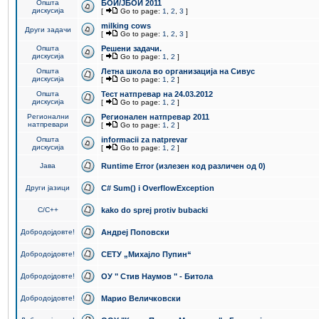
Општа
БОИ/ЈБОИ 2011
дискусија
[
Go to page:
1
,
2
,
3
]
milking cows
Други задачи
[
Go to page:
1
,
2
,
3
]
Општа
Решени задачи.
дискусија
[
Go to page:
1
,
2
]
Општа
Летна школа во организација на Сивус
дискусија
[
Go to page:
1
,
2
]
Општа
Тест натпревар на 24.03.2012
дискусија
[
Go to page:
1
,
2
]
Регионални
Регионален натпревар 2011
натпревари
[
Go to page:
1
,
2
]
Општа
informacii za natprevar
дискусија
[
Go to page:
1
,
2
]
Јава
Runtime Error (излезен код различен од 0)
Други јазици
C# Sum() i OverflowException
C/C++
kako do sprej protiv bubacki
Добродојдовте!
Андреј Поповски
Добродојдовте!
СЕТУ „Михајло Пупин“
Добродојдовте!
ОУ " Стив Наумов " - Битола
Добродојдовте!
Марио Величковски