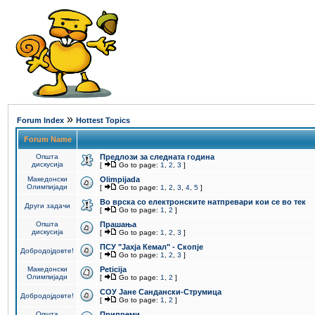
»
Forum Index
Hottest Topics
Forum Name
Општа
Предлози за следната година
дискусија
[
Go to page:
1
,
2
,
3
]
Македонски
Olimpijada
Олимпијади
[
Go to page:
1
,
2
,
3
,
4
,
5
]
Во врска со електронските натпревари кои се во тек
Други задачи
[
Go to page:
1
,
2
]
Општа
Прашања
дискусија
[
Go to page:
1
,
2
,
3
]
ПCУ "Јахја Кемал" - Скопје
Добродојдовте!
[
Go to page:
1
,
2
,
3
]
Македонски
Peticija
Олимпијади
[
Go to page:
1
,
2
]
СОУ Јане Сандански-Струмица
Добродојдовте!
[
Go to page:
1
,
2
]
Општа
Припреми