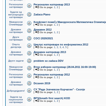
Регионални
Регионален натпревар 2013
натпревари
[
Go to page:
1
,
2
]
Задачи од
Zadaca Piano
меѓународни
натпревари
Македонски
Конфликт помеѓу Македонската Математичка Олимпиј
Олимпијади
[
Go to page:
1
,
2
]
Државни
Државен 2012
натпревари
[
Go to page:
1
,
2
]
Други
COCI 2020/2021
натпревари
Општа
Циклус натпревари по информатика 2012
дискусија
[
Go to page:
1
,
2
,
3
,
4
,
5
]
Државни
Државен натпревар 2013
натпревари
[
Go to page:
1
,
2
]
Други задачи
problem so zadaca DDV
Македонски
Втор изборен натпревар (28.04.2011 16:00-19:00)
Олимпијади
[
Go to page:
1
,
2
]
Регионални
Регионален натпревар 2012
натпревари
[
Go to page:
1
,
2
]
Државни
Drzaven 2019
натпревари
СУ "Раде Јовчевски Корчагин" - Скопје
Добродојдовте!
[
Go to page:
1
,
2
]
Задачи од
BFS(breath first search) KOD
национални
[
Go to page:
1
,
2
]
натпревари