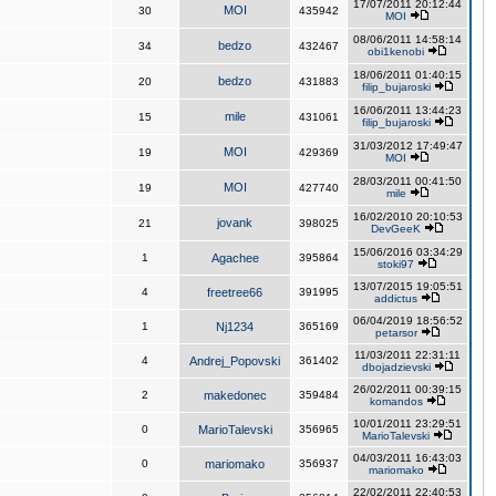
17/07/2011 20:12:44
MOI
30
435942
MOI
08/06/2011 14:58:14
bedzo
34
432467
obi1kenobi
18/06/2011 01:40:15
bedzo
20
431883
filip_bujaroski
16/06/2011 13:44:23
mile
15
431061
filip_bujaroski
31/03/2012 17:49:47
MOI
19
429369
MOI
28/03/2011 00:41:50
MOI
19
427740
mile
16/02/2010 20:10:53
jovank
21
398025
DevGeeK
15/06/2016 03:34:29
1
Agachee
395864
stoki97
13/07/2015 19:05:51
4
freetree66
391995
addictus
06/04/2019 18:56:52
1
Nj1234
365169
petarsor
11/03/2011 22:31:11
4
Andrej_Popovski
361402
dbojadzievski
26/02/2011 00:39:15
2
makedonec
359484
komandos
10/01/2011 23:29:51
0
MarioTalevski
356965
MarioTalevski
04/03/2011 16:43:03
0
mariomako
356937
mariomako
22/02/2011 22:40:53