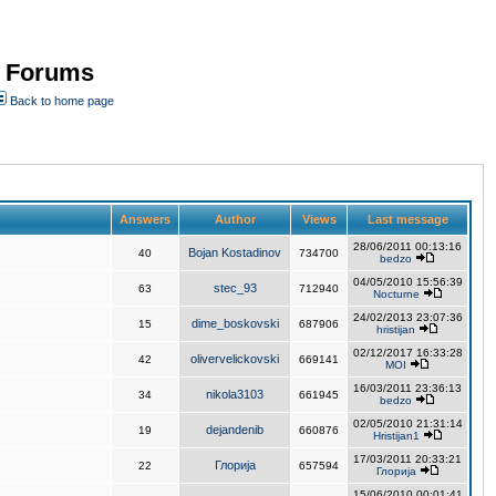
- Forums
Back to home page
Answers
Author
Views
Last message
28/06/2011 00:13:16
Bojan Kostadinov
40
734700
bedzo
04/05/2010 15:56:39
stec_93
63
712940
Nocturne
24/02/2013 23:07:36
dime_boskovski
15
687906
hristijan
02/12/2017 16:33:28
olivervelickovski
42
669141
MOI
16/03/2011 23:36:13
nikola3103
34
661945
bedzo
02/05/2010 21:31:14
dejandenib
19
660876
Hristijan1
17/03/2011 20:33:21
Глорија
22
657594
Глорија
15/06/2010 00:01:41