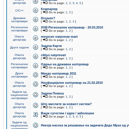
дискусија
[
Go to page:
1
,
2
,
3
,
4
,
5
]
Компајлер
C/C++
[
Go to page:
1
,
2
]
Државни
Drzaven?
натпревари
[
Go to page:
1
,
2
,
3
]
Регионални
XVIII Регионален натпревар - 20.03.2010
натпревари
[
Go to page:
1
,
2
]
Општа
mesecen natprevar-mart
дискусија
[
Go to page:
1
,
2
]
Задача Карти
Други задачи
[
Go to page:
1
,
2
]
Општа
ciklus natprevari
дискусија
[
Go to page:
1
,
2
]
Регионални
Одење на државен натпревар
натпревари
[
Go to page:
1
,
2
]
Други
Мендо натпревар 2011
натпревари
[
Go to page:
1
,
2
]
Општа
Неофицијален натпревар на 21.02.2010
дискусија
[
Go to page:
1
,
2
]
Задачи од
Задача Помош
национални
[
Go to page:
1
,
2
]
натпревари
Општа
Што мислите за новиот систем?
дискусија
[
Go to page:
1
,
2
]
Општа
Ваши сугестии / идеи / забелешки
дискусија
[
Go to page:
1
,
2
,
3
,
4
,
5
]
Задачи од
Некоја насока за решавање на задачата Дедо Мраз од 
национални
натпревари