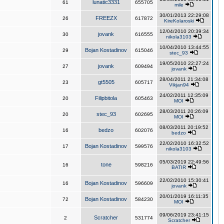
lunatic3331
61
655705
mile
30/01/2013 22:29:08
FREEZX
26
617872
KireKolaroski
12/04/2010 20:39:34
jovank
30
616555
nikola3103
10/04/2010 13:44:55
Bojan Kostadinov
29
615046
stec_93
19/05/2010 22:27:24
jovank
27
609494
jovank
28/04/2011 21:34:08
gt5505
23
605717
Vikjan94
24/02/2011 12:35:09
Filipbitola
20
605463
MOI
28/03/2011 20:26:09
stec_93
20
602695
MOI
08/03/2011 20:19:52
bedzo
16
602076
bedzo
22/02/2010 16:32:52
Bojan Kostadinov
17
599576
nikola3103
05/03/2019 22:49:56
tone
16
598216
BATIR
22/02/2010 15:30:41
Bojan Kostadinov
16
596609
jovank
20/01/2019 16:11:35
Bojan Kostadinov
72
584230
MOI
09/06/2019 23:41:15
Scratcher
2
531774
Scratcher