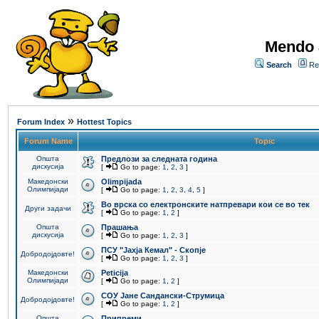
Mendo 
Search
Re
»
Forum Index
Hottest Topics
Forum Name
Topic
Општа
Предлози за следната година
дискусија
[
Go to page:
1
,
2
,
3
]
Македонски
Olimpijada
Олимпијади
[
Go to page:
1
,
2
,
3
,
4
,
5
]
Во врска со електронските натпревари кои се во тек
Други задачи
[
Go to page:
1
,
2
]
Општа
Прашања
дискусија
[
Go to page:
1
,
2
,
3
]
ПCУ "Јахја Кемал" - Скопје
Добродојдовте!
[
Go to page:
1
,
2
,
3
]
Македонски
Peticija
Олимпијади
[
Go to page:
1
,
2
]
СОУ Јане Сандански-Струмица
Добродојдовте!
[
Go to page:
1
,
2
]
Општа
Припреми