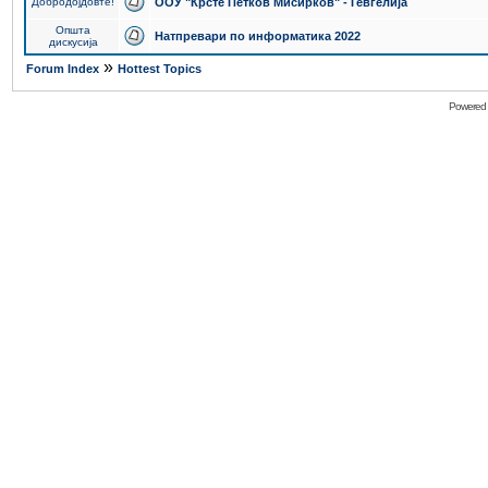
Добродојдовте!
ООУ "Крсте Петков Мисирков" - Гевгелија
Општа
Натпревари по информатика 2022
дискусија
»
Forum Index
Hottest Topics
Powered