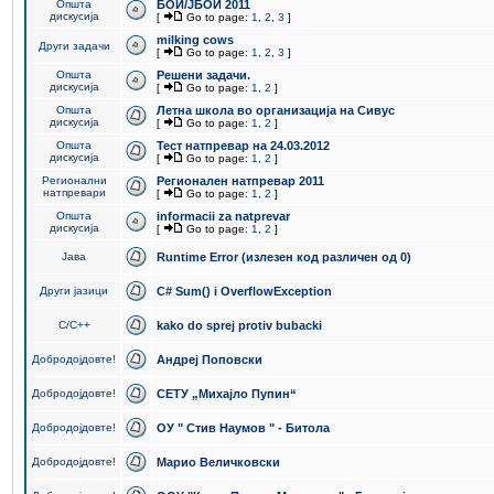
Општа
БОИ/ЈБОИ 2011
дискусија
[
Go to page:
1
,
2
,
3
]
milking cows
Други задачи
[
Go to page:
1
,
2
,
3
]
Општа
Решени задачи.
дискусија
[
Go to page:
1
,
2
]
Општа
Летна школа во организација на Сивус
дискусија
[
Go to page:
1
,
2
]
Општа
Тест натпревар на 24.03.2012
дискусија
[
Go to page:
1
,
2
]
Регионални
Регионален натпревар 2011
натпревари
[
Go to page:
1
,
2
]
Општа
informacii za natprevar
дискусија
[
Go to page:
1
,
2
]
Јава
Runtime Error (излезен код различен од 0)
Други јазици
C# Sum() i OverflowException
C/C++
kako do sprej protiv bubacki
Добродојдовте!
Андреј Поповски
Добродојдовте!
СЕТУ „Михајло Пупин“
Добродојдовте!
ОУ " Стив Наумов " - Битола
Добродојдовте!
Марио Величковски