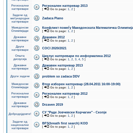
Регионални
Регионален натпревар 2013
натпревари
[
Go to page:
1
,
2
]
Задачи од
Zadaca Piano
меѓународни
натпревари
Македонски
Конфликт помеѓу Македонската Математичка Олимпиј
Олимпијади
[
Go to page:
1
,
2
]
Државни
Државен 2012
натпревари
[
Go to page:
1
,
2
]
Други
COCI 2020/2021
натпревари
Општа
Циклус натпревари по информатика 2012
дискусија
[
Go to page:
1
,
2
,
3
,
4
,
5
]
Државни
Државен натпревар 2013
натпревари
[
Go to page:
1
,
2
]
Други задачи
problem so zadaca DDV
Македонски
Втор изборен натпревар (28.04.2011 16:00-19:00)
Олимпијади
[
Go to page:
1
,
2
]
Регионални
Регионален натпревар 2012
натпревари
[
Go to page:
1
,
2
]
Државни
Drzaven 2019
натпревари
СУ "Раде Јовчевски Корчагин" - Скопје
Добродојдовте!
[
Go to page:
1
,
2
]
Задачи од
BFS(breath first search) KOD
национални
[
Go to page:
1
,
2
]
натпревари