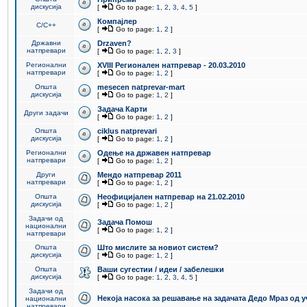
дискусија
[
Go to page:
1
,
2
,
3
,
4
,
5
]
Компајлер
C/C++
[
Go to page:
1
,
2
]
Државни
Drzaven?
натпревари
[
Go to page:
1
,
2
,
3
]
Регионални
XVIII Регионален натпревар - 20.03.2010
натпревари
[
Go to page:
1
,
2
]
Општа
mesecen natprevar-mart
дискусија
[
Go to page:
1
,
2
]
Задача Карти
Други задачи
[
Go to page:
1
,
2
]
Општа
ciklus natprevari
дискусија
[
Go to page:
1
,
2
]
Регионални
Одење на државен натпревар
натпревари
[
Go to page:
1
,
2
]
Други
Мендо натпревар 2011
натпревари
[
Go to page:
1
,
2
]
Општа
Неофицијален натпревар на 21.02.2010
дискусија
[
Go to page:
1
,
2
]
Задачи од
Задача Помош
национални
[
Go to page:
1
,
2
]
натпревари
Општа
Што мислите за новиот систем?
дискусија
[
Go to page:
1
,
2
]
Општа
Ваши сугестии / идеи / забелешки
дискусија
[
Go to page:
1
,
2
,
3
,
4
,
5
]
Задачи од
Некоја насока за решавање на задачата Дедо Мраз од 
национални
натпревари