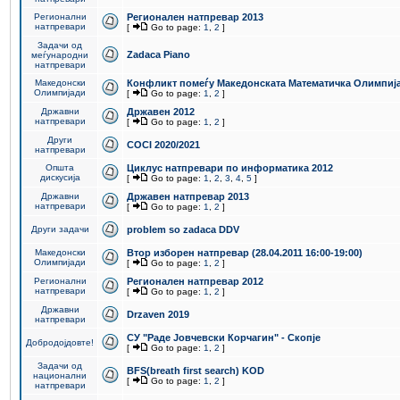
Регионални
Регионален натпревар 2013
натпревари
[
Go to page:
1
,
2
]
Задачи од
Zadaca Piano
меѓународни
натпревари
Македонски
Конфликт помеѓу Македонската Математичка Олимпиј
Олимпијади
[
Go to page:
1
,
2
]
Државни
Државен 2012
натпревари
[
Go to page:
1
,
2
]
Други
COCI 2020/2021
натпревари
Општа
Циклус натпревари по информатика 2012
дискусија
[
Go to page:
1
,
2
,
3
,
4
,
5
]
Државни
Државен натпревар 2013
натпревари
[
Go to page:
1
,
2
]
Други задачи
problem so zadaca DDV
Македонски
Втор изборен натпревар (28.04.2011 16:00-19:00)
Олимпијади
[
Go to page:
1
,
2
]
Регионални
Регионален натпревар 2012
натпревари
[
Go to page:
1
,
2
]
Државни
Drzaven 2019
натпревари
СУ "Раде Јовчевски Корчагин" - Скопје
Добродојдовте!
[
Go to page:
1
,
2
]
Задачи од
BFS(breath first search) KOD
национални
[
Go to page:
1
,
2
]
натпревари