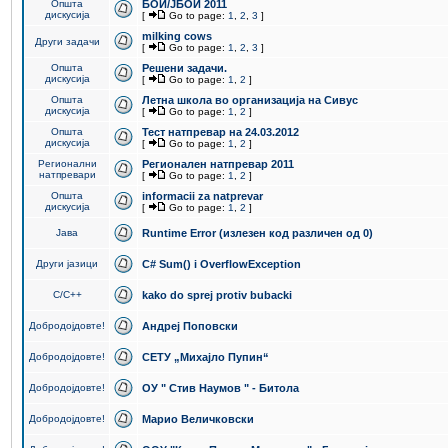
Општа
БОИ/ЈБОИ 2011
дискусија
[
Go to page:
1
,
2
,
3
]
milking cows
Други задачи
[
Go to page:
1
,
2
,
3
]
Општа
Решени задачи.
дискусија
[
Go to page:
1
,
2
]
Општа
Летна школа во организација на Сивус
дискусија
[
Go to page:
1
,
2
]
Општа
Тест натпревар на 24.03.2012
дискусија
[
Go to page:
1
,
2
]
Регионални
Регионален натпревар 2011
натпревари
[
Go to page:
1
,
2
]
Општа
informacii za natprevar
дискусија
[
Go to page:
1
,
2
]
Јава
Runtime Error (излезен код различен од 0)
Други јазици
C# Sum() i OverflowException
C/C++
kako do sprej protiv bubacki
Добродојдовте!
Андреј Поповски
Добродојдовте!
СЕТУ „Михајло Пупин“
Добродојдовте!
ОУ " Стив Наумов " - Битола
Добродојдовте!
Марио Величковски