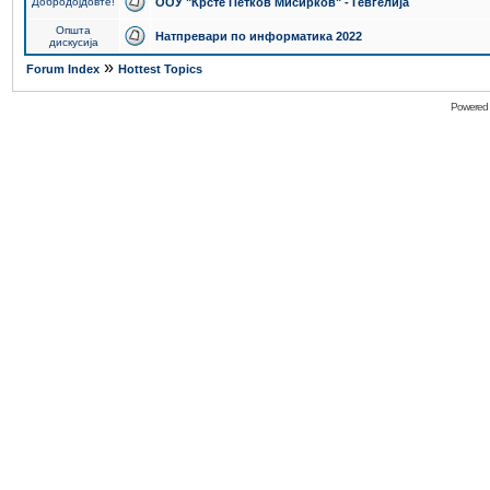
Добродојдовте!
ООУ "Крсте Петков Мисирков" - Гевгелија
Општа
Натпревари по информатика 2022
дискусија
»
Forum Index
Hottest Topics
Powered