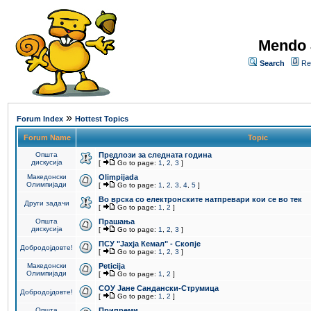
Mendo 
Search
Re
»
Forum Index
Hottest Topics
Forum Name
Topic
Општа
Предлози за следната година
дискусија
[
Go to page:
1
,
2
,
3
]
Македонски
Olimpijada
Олимпијади
[
Go to page:
1
,
2
,
3
,
4
,
5
]
Во врска со електронските натпревари кои се во тек
Други задачи
[
Go to page:
1
,
2
]
Општа
Прашања
дискусија
[
Go to page:
1
,
2
,
3
]
ПCУ "Јахја Кемал" - Скопје
Добродојдовте!
[
Go to page:
1
,
2
,
3
]
Македонски
Peticija
Олимпијади
[
Go to page:
1
,
2
]
СОУ Јане Сандански-Струмица
Добродојдовте!
[
Go to page:
1
,
2
]
Општа
Припреми