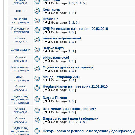
дискусија
[
Go to page:
1
,
2
,
3
,
4
,
5
]
Компајлер
C/C++
[
Go to page:
1
,
2
]
Државни
Drzaven?
натпревари
[
Go to page:
1
,
2
,
3
]
Регионални
XVIII Регионален натпревар - 20.03.2010
натпревари
[
Go to page:
1
,
2
]
Општа
mesecen natprevar-mart
дискусија
[
Go to page:
1
,
2
]
Задача Карти
Други задачи
[
Go to page:
1
,
2
]
Општа
ciklus natprevari
дискусија
[
Go to page:
1
,
2
]
Регионални
Одење на државен натпревар
натпревари
[
Go to page:
1
,
2
]
Други
Мендо натпревар 2011
натпревари
[
Go to page:
1
,
2
]
Општа
Неофицијален натпревар на 21.02.2010
дискусија
[
Go to page:
1
,
2
]
Задачи од
Задача Помош
национални
[
Go to page:
1
,
2
]
натпревари
Општа
Што мислите за новиот систем?
дискусија
[
Go to page:
1
,
2
]
Општа
Ваши сугестии / идеи / забелешки
дискусија
[
Go to page:
1
,
2
,
3
,
4
,
5
]
Задачи од
Некоја насока за решавање на задачата Дедо Мраз од 
национални
натпревари