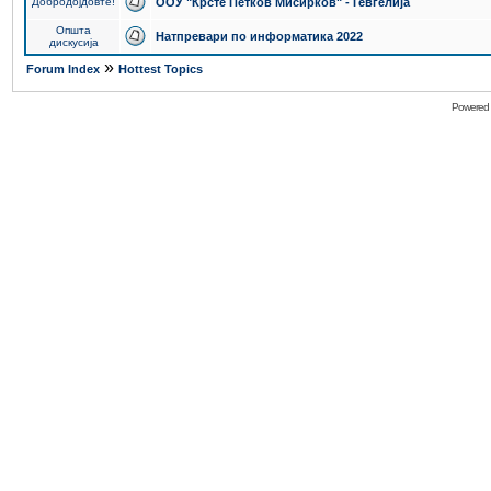
Добродојдовте!
ООУ "Крсте Петков Мисирков" - Гевгелија
Општа
Натпревари по информатика 2022
дискусија
»
Forum Index
Hottest Topics
Powered