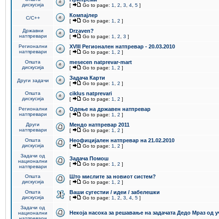
дискусија
[
Go to page:
1
,
2
,
3
,
4
,
5
]
Компајлер
C/C++
[
Go to page:
1
,
2
]
Државни
Drzaven?
натпревари
[
Go to page:
1
,
2
,
3
]
Регионални
XVIII Регионален натпревар - 20.03.2010
натпревари
[
Go to page:
1
,
2
]
Општа
mesecen natprevar-mart
дискусија
[
Go to page:
1
,
2
]
Задача Карти
Други задачи
[
Go to page:
1
,
2
]
Општа
ciklus natprevari
дискусија
[
Go to page:
1
,
2
]
Регионални
Одење на државен натпревар
натпревари
[
Go to page:
1
,
2
]
Други
Мендо натпревар 2011
натпревари
[
Go to page:
1
,
2
]
Општа
Неофицијален натпревар на 21.02.2010
дискусија
[
Go to page:
1
,
2
]
Задачи од
Задача Помош
национални
[
Go to page:
1
,
2
]
натпревари
Општа
Што мислите за новиот систем?
дискусија
[
Go to page:
1
,
2
]
Општа
Ваши сугестии / идеи / забелешки
дискусија
[
Go to page:
1
,
2
,
3
,
4
,
5
]
Задачи од
Некоја насока за решавање на задачата Дедо Мраз од 
национални
натпревари