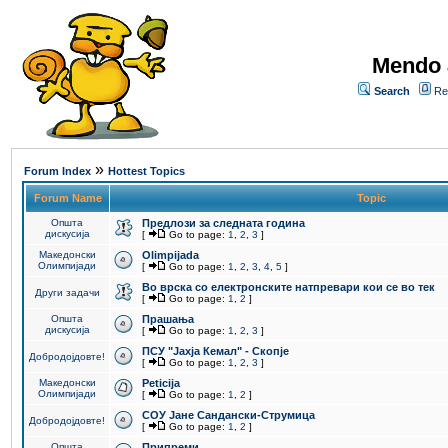
Mendo 
Search
Re
»
Forum Index
Hottest Topics
Forum Name
Topic
Општа
Предлози за следната година
дискусија
[
Go to page:
1
,
2
,
3
]
Македонски
Olimpijada
Олимпијади
[
Go to page:
1
,
2
,
3
,
4
,
5
]
Во врска со електронските натпревари кои се во тек
Други задачи
[
Go to page:
1
,
2
]
Општа
Прашања
дискусија
[
Go to page:
1
,
2
,
3
]
ПCУ "Јахја Кемал" - Скопје
Добродојдовте!
[
Go to page:
1
,
2
,
3
]
Македонски
Peticija
Олимпијади
[
Go to page:
1
,
2
]
СОУ Јане Сандански-Струмица
Добродојдовте!
[
Go to page:
1
,
2
]
Општа
Припреми