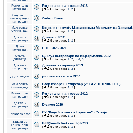
Регионални
Регионален натпревар 2013
натпревари
[
Go to page:
1
,
2
]
Задачи од
Zadaca Piano
меѓународни
натпревари
Македонски
Конфликт помеѓу Македонската Математичка Олимпиј
Олимпијади
[
Go to page:
1
,
2
]
Државни
Државен 2012
натпревари
[
Go to page:
1
,
2
]
Други
COCI 2020/2021
натпревари
Општа
Циклус натпревари по информатика 2012
дискусија
[
Go to page:
1
,
2
,
3
,
4
,
5
]
Државни
Државен натпревар 2013
натпревари
[
Go to page:
1
,
2
]
Други задачи
problem so zadaca DDV
Македонски
Втор изборен натпревар (28.04.2011 16:00-19:00)
Олимпијади
[
Go to page:
1
,
2
]
Регионални
Регионален натпревар 2012
натпревари
[
Go to page:
1
,
2
]
Државни
Drzaven 2019
натпревари
СУ "Раде Јовчевски Корчагин" - Скопје
Добродојдовте!
[
Go to page:
1
,
2
]
Задачи од
BFS(breath first search) KOD
национални
[
Go to page:
1
,
2
]
натпревари