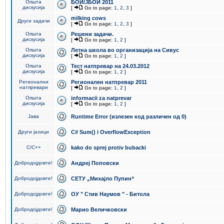
Општа
БОИ/ЈБОИ 2011
дискусија
[
Go to page:
1
,
2
,
3
]
milking cows
Други задачи
[
Go to page:
1
,
2
,
3
]
Општа
Решени задачи.
дискусија
[
Go to page:
1
,
2
]
Општа
Летна школа во организација на Сивус
дискусија
[
Go to page:
1
,
2
]
Општа
Тест натпревар на 24.03.2012
дискусија
[
Go to page:
1
,
2
]
Регионални
Регионален натпревар 2011
натпревари
[
Go to page:
1
,
2
]
Општа
informacii za natprevar
дискусија
[
Go to page:
1
,
2
]
Јава
Runtime Error (излезен код различен од 0)
Други јазици
C# Sum() i OverflowException
C/C++
kako do sprej protiv bubacki
Добродојдовте!
Андреј Поповски
Добродојдовте!
СЕТУ „Михајло Пупин“
Добродојдовте!
ОУ " Стив Наумов " - Битола
Добродојдовте!
Марио Величковски