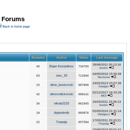
- Forums
Back to home page
Answers
Author
Views
Last message
28/06/2011 00:13:16
Bojan Kostadinov
40
734700
bedzo
04/05/2010 15:56:39
stec_93
63
712940
Nocturne
24/02/2013 23:07:36
dime_boskovski
15
687906
hristijan
02/12/2017 16:33:28
olivervelickovski
42
669141
MOI
16/03/2011 23:36:13
nikola3103
34
661945
bedzo
02/05/2010 21:31:14
dejandenib
19
660876
Hristijan1
17/03/2011 20:33:21
Глорија
22
657594
Глорија
15/06/2010 00:01:41