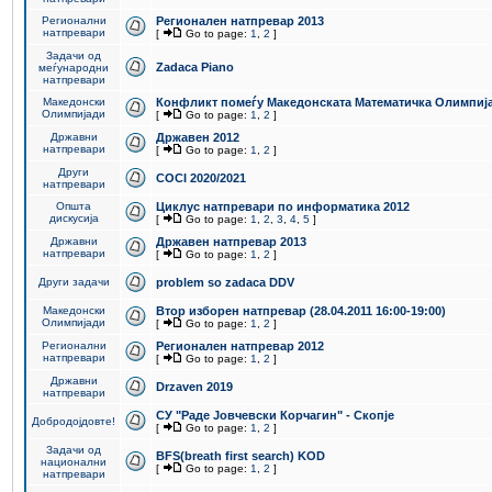
Регионални
Регионален натпревар 2013
натпревари
[
Go to page:
1
,
2
]
Задачи од
Zadaca Piano
меѓународни
натпревари
Македонски
Конфликт помеѓу Македонската Математичка Олимпиј
Олимпијади
[
Go to page:
1
,
2
]
Државни
Државен 2012
натпревари
[
Go to page:
1
,
2
]
Други
COCI 2020/2021
натпревари
Општа
Циклус натпревари по информатика 2012
дискусија
[
Go to page:
1
,
2
,
3
,
4
,
5
]
Државни
Државен натпревар 2013
натпревари
[
Go to page:
1
,
2
]
Други задачи
problem so zadaca DDV
Македонски
Втор изборен натпревар (28.04.2011 16:00-19:00)
Олимпијади
[
Go to page:
1
,
2
]
Регионални
Регионален натпревар 2012
натпревари
[
Go to page:
1
,
2
]
Државни
Drzaven 2019
натпревари
СУ "Раде Јовчевски Корчагин" - Скопје
Добродојдовте!
[
Go to page:
1
,
2
]
Задачи од
BFS(breath first search) KOD
национални
[
Go to page:
1
,
2
]
натпревари