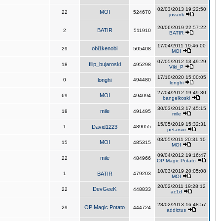
02/03/2013 19:22:50
MOI
22
524670
jovank
20/06/2019 22:57:22
BATIR
2
511910
BATIR
17/04/2011 19:46:00
obi1kenobi
29
505408
MOI
07/05/2012 13:49:29
filip_bujaroski
18
495298
Viki_P
17/10/2020 15:00:05
0
longhi
494480
longhi
27/04/2012 19:49:30
MOI
69
494094
bangelkoski
30/03/2013 17:45:15
mile
18
491495
mile
15/05/2019 15:32:31
1
David1223
489055
petarsor
03/05/2011 20:31:10
MOI
15
485315
MOI
09/04/2012 19:16:47
mile
22
484966
OP Magic Potato
10/03/2019 20:05:08
1
BATIR
479203
MOI
20/02/2011 19:28:12
DevGeeK
22
448833
ac1d
28/02/2013 16:48:57
OP Magic Potato
29
444724
addictus