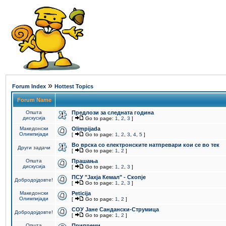
»
Forum Index
Hottest Topics
Forum Name
Општа
Предлози за следната година
дискусија
[
Go to page:
1
,
2
,
3
]
Македонски
Olimpijada
Олимпијади
[
Go to page:
1
,
2
,
3
,
4
,
5
]
Во врска со електронските натпревари кои се во тек
Други задачи
[
Go to page:
1
,
2
]
Општа
Прашања
дискусија
[
Go to page:
1
,
2
,
3
]
ПCУ "Јахја Кемал" - Скопје
Добродојдовте!
[
Go to page:
1
,
2
,
3
]
Македонски
Peticija
Олимпијади
[
Go to page:
1
,
2
]
СОУ Јане Сандански-Струмица
Добродојдовте!
[
Go to page:
1
,
2
]
Општа
Припреми