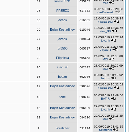
lunatic3331
61
655705
mile
30/01/2013 22:29:08
FREEZX
26
617872
KireKolaroski
12/04/2010 20:39:34
jovank
30
616555
nikola3103
10/04/2010 13:44:55
Bojan Kostadinov
29
615046
stec_93
19/05/2010 22:27:24
jovank
27
609494
jovank
28/04/2011 21:34:08
gt5505
23
605717
Vikjan94
24/02/2011 12:35:09
Filipbitola
20
605463
MOI
28/03/2011 20:26:09
stec_93
20
602695
MOI
08/03/2011 20:19:52
bedzo
16
602076
bedzo
22/02/2010 16:32:52
Bojan Kostadinov
17
599576
nikola3103
05/03/2019 22:49:56
tone
16
598216
BATIR
22/02/2010 15:30:41
Bojan Kostadinov
16
596609
jovank
20/01/2019 16:11:35
Bojan Kostadinov
72
584230
MOI
09/06/2019 23:41:15
Scratcher
2
531774
Scratcher