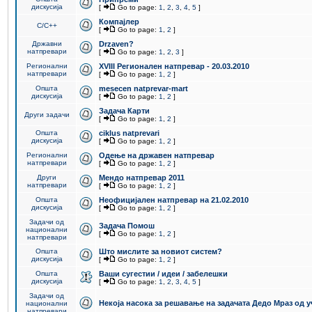
дискусија
[
Go to page:
1
,
2
,
3
,
4
,
5
]
Компајлер
C/C++
[
Go to page:
1
,
2
]
Државни
Drzaven?
натпревари
[
Go to page:
1
,
2
,
3
]
Регионални
XVIII Регионален натпревар - 20.03.2010
натпревари
[
Go to page:
1
,
2
]
Општа
mesecen natprevar-mart
дискусија
[
Go to page:
1
,
2
]
Задача Карти
Други задачи
[
Go to page:
1
,
2
]
Општа
ciklus natprevari
дискусија
[
Go to page:
1
,
2
]
Регионални
Одење на државен натпревар
натпревари
[
Go to page:
1
,
2
]
Други
Мендо натпревар 2011
натпревари
[
Go to page:
1
,
2
]
Општа
Неофицијален натпревар на 21.02.2010
дискусија
[
Go to page:
1
,
2
]
Задачи од
Задача Помош
национални
[
Go to page:
1
,
2
]
натпревари
Општа
Што мислите за новиот систем?
дискусија
[
Go to page:
1
,
2
]
Општа
Ваши сугестии / идеи / забелешки
дискусија
[
Go to page:
1
,
2
,
3
,
4
,
5
]
Задачи од
Некоја насока за решавање на задачата Дедо Мраз од 
национални
натпревари