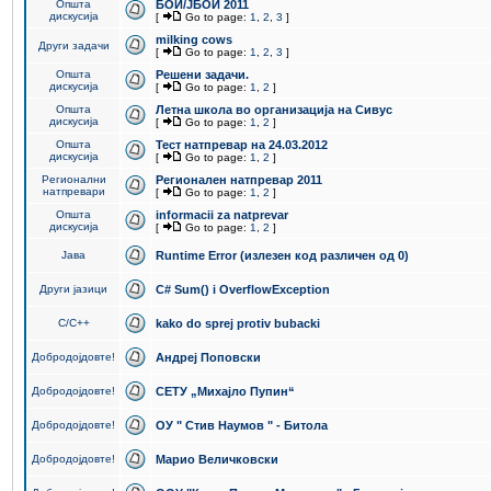
Општа
БОИ/ЈБОИ 2011
дискусија
[
Go to page:
1
,
2
,
3
]
milking cows
Други задачи
[
Go to page:
1
,
2
,
3
]
Општа
Решени задачи.
дискусија
[
Go to page:
1
,
2
]
Општа
Летна школа во организација на Сивус
дискусија
[
Go to page:
1
,
2
]
Општа
Тест натпревар на 24.03.2012
дискусија
[
Go to page:
1
,
2
]
Регионални
Регионален натпревар 2011
натпревари
[
Go to page:
1
,
2
]
Општа
informacii za natprevar
дискусија
[
Go to page:
1
,
2
]
Јава
Runtime Error (излезен код различен од 0)
Други јазици
C# Sum() i OverflowException
C/C++
kako do sprej protiv bubacki
Добродојдовте!
Андреј Поповски
Добродојдовте!
СЕТУ „Михајло Пупин“
Добродојдовте!
ОУ " Стив Наумов " - Битола
Добродојдовте!
Марио Величковски