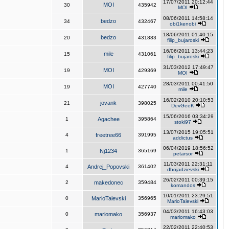
17/07/2011 20:12:44
MOI
30
435942
MOI
08/06/2011 14:58:14
bedzo
34
432467
obi1kenobi
18/06/2011 01:40:15
bedzo
20
431883
filip_bujaroski
16/06/2011 13:44:23
mile
15
431061
filip_bujaroski
31/03/2012 17:49:47
MOI
19
429369
MOI
28/03/2011 00:41:50
MOI
19
427740
mile
16/02/2010 20:10:53
jovank
21
398025
DevGeeK
15/06/2016 03:34:29
1
Agachee
395864
stoki97
13/07/2015 19:05:51
4
freetree66
391995
addictus
06/04/2019 18:56:52
1
Nj1234
365169
petarsor
11/03/2011 22:31:11
4
Andrej_Popovski
361402
dbojadzievski
26/02/2011 00:39:15
2
makedonec
359484
komandos
10/01/2011 23:29:51
0
MarioTalevski
356965
MarioTalevski
04/03/2011 16:43:03
0
mariomako
356937
mariomako
22/02/2011 22:40:53