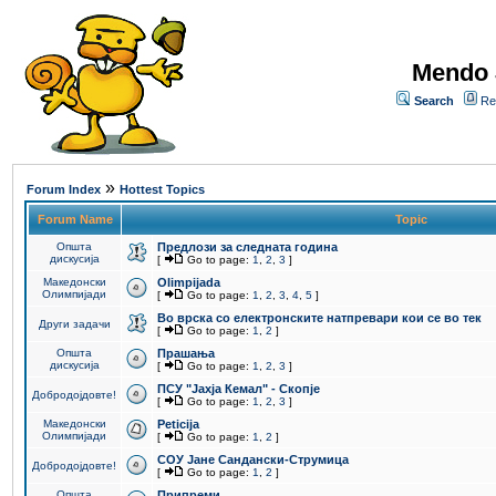
Mendo 
Search
Re
»
Forum Index
Hottest Topics
Forum Name
Topic
Општа
Предлози за следната година
дискусија
[
Go to page:
1
,
2
,
3
]
Македонски
Olimpijada
Олимпијади
[
Go to page:
1
,
2
,
3
,
4
,
5
]
Во врска со електронските натпревари кои се во тек
Други задачи
[
Go to page:
1
,
2
]
Општа
Прашања
дискусија
[
Go to page:
1
,
2
,
3
]
ПCУ "Јахја Кемал" - Скопје
Добродојдовте!
[
Go to page:
1
,
2
,
3
]
Македонски
Peticija
Олимпијади
[
Go to page:
1
,
2
]
СОУ Јане Сандански-Струмица
Добродојдовте!
[
Go to page:
1
,
2
]
Општа
Припреми