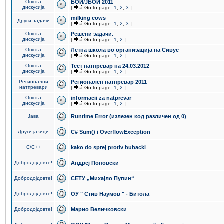
Општа
БОИ/ЈБОИ 2011
дискусија
[
Go to page:
1
,
2
,
3
]
milking cows
Други задачи
[
Go to page:
1
,
2
,
3
]
Општа
Решени задачи.
дискусија
[
Go to page:
1
,
2
]
Општа
Летна школа во организација на Сивус
дискусија
[
Go to page:
1
,
2
]
Општа
Тест натпревар на 24.03.2012
дискусија
[
Go to page:
1
,
2
]
Регионални
Регионален натпревар 2011
натпревари
[
Go to page:
1
,
2
]
Општа
informacii za natprevar
дискусија
[
Go to page:
1
,
2
]
Јава
Runtime Error (излезен код различен од 0)
Други јазици
C# Sum() i OverflowException
C/C++
kako do sprej protiv bubacki
Добродојдовте!
Андреј Поповски
Добродојдовте!
СЕТУ „Михајло Пупин“
Добродојдовте!
ОУ " Стив Наумов " - Битола
Добродојдовте!
Марио Величковски