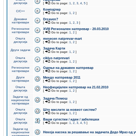
дискусија
[
Go to page:
1
,
2
,
3
,
4
,
5
]
Компајлер
C/C++
[
Go to page:
1
,
2
]
Државни
Drzaven?
натпревари
[
Go to page:
1
,
2
,
3
]
Регионални
XVIII Регионален натпревар - 20.03.2010
натпревари
[
Go to page:
1
,
2
]
Општа
mesecen natprevar-mart
дискусија
[
Go to page:
1
,
2
]
Задача Карти
Други задачи
[
Go to page:
1
,
2
]
Општа
ciklus natprevari
дискусија
[
Go to page:
1
,
2
]
Регионални
Одење на државен натпревар
натпревари
[
Go to page:
1
,
2
]
Други
Мендо натпревар 2011
натпревари
[
Go to page:
1
,
2
]
Општа
Неофицијален натпревар на 21.02.2010
дискусија
[
Go to page:
1
,
2
]
Задачи од
Задача Помош
национални
[
Go to page:
1
,
2
]
натпревари
Општа
Што мислите за новиот систем?
дискусија
[
Go to page:
1
,
2
]
Општа
Ваши сугестии / идеи / забелешки
дискусија
[
Go to page:
1
,
2
,
3
,
4
,
5
]
Задачи од
Некоја насока за решавање на задачата Дедо Мраз од 
национални
натпревари