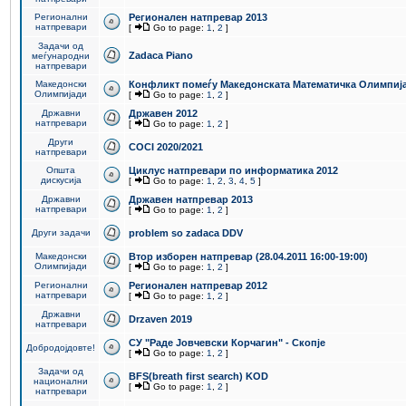
Регионални
Регионален натпревар 2013
натпревари
[
Go to page:
1
,
2
]
Задачи од
Zadaca Piano
меѓународни
натпревари
Македонски
Конфликт помеѓу Македонската Математичка Олимпиј
Олимпијади
[
Go to page:
1
,
2
]
Државни
Државен 2012
натпревари
[
Go to page:
1
,
2
]
Други
COCI 2020/2021
натпревари
Општа
Циклус натпревари по информатика 2012
дискусија
[
Go to page:
1
,
2
,
3
,
4
,
5
]
Државни
Државен натпревар 2013
натпревари
[
Go to page:
1
,
2
]
Други задачи
problem so zadaca DDV
Македонски
Втор изборен натпревар (28.04.2011 16:00-19:00)
Олимпијади
[
Go to page:
1
,
2
]
Регионални
Регионален натпревар 2012
натпревари
[
Go to page:
1
,
2
]
Државни
Drzaven 2019
натпревари
СУ "Раде Јовчевски Корчагин" - Скопје
Добродојдовте!
[
Go to page:
1
,
2
]
Задачи од
BFS(breath first search) KOD
национални
[
Go to page:
1
,
2
]
натпревари