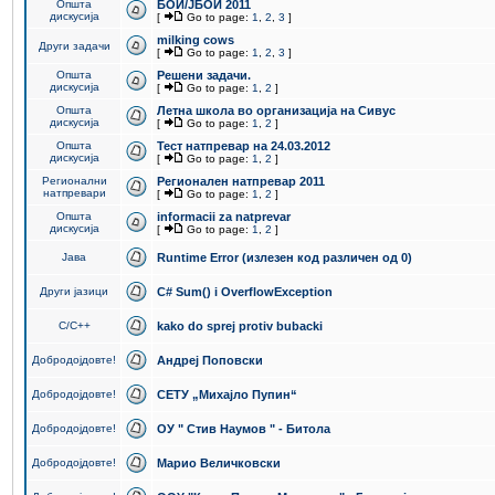
Општа
БОИ/ЈБОИ 2011
дискусија
[
Go to page:
1
,
2
,
3
]
milking cows
Други задачи
[
Go to page:
1
,
2
,
3
]
Општа
Решени задачи.
дискусија
[
Go to page:
1
,
2
]
Општа
Летна школа во организација на Сивус
дискусија
[
Go to page:
1
,
2
]
Општа
Тест натпревар на 24.03.2012
дискусија
[
Go to page:
1
,
2
]
Регионални
Регионален натпревар 2011
натпревари
[
Go to page:
1
,
2
]
Општа
informacii za natprevar
дискусија
[
Go to page:
1
,
2
]
Јава
Runtime Error (излезен код различен од 0)
Други јазици
C# Sum() i OverflowException
C/C++
kako do sprej protiv bubacki
Добродојдовте!
Андреј Поповски
Добродојдовте!
СЕТУ „Михајло Пупин“
Добродојдовте!
ОУ " Стив Наумов " - Битола
Добродојдовте!
Марио Величковски