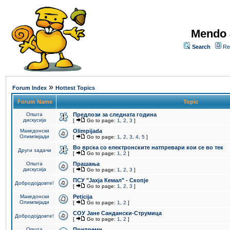
Mendo 
Search
Re
»
Forum Index
Hottest Topics
Forum Name
Topic
Општа
Предлози за следната година
дискусија
[
Go to page:
1
,
2
,
3
]
Македонски
Olimpijada
Олимпијади
[
Go to page:
1
,
2
,
3
,
4
,
5
]
Во врска со електронските натпревари кои се во тек
Други задачи
[
Go to page:
1
,
2
]
Општа
Прашања
дискусија
[
Go to page:
1
,
2
,
3
]
ПCУ "Јахја Кемал" - Скопје
Добродојдовте!
[
Go to page:
1
,
2
,
3
]
Македонски
Peticija
Олимпијади
[
Go to page:
1
,
2
]
СОУ Јане Сандански-Струмица
Добродојдовте!
[
Go to page:
1
,
2
]
Општа
Припреми