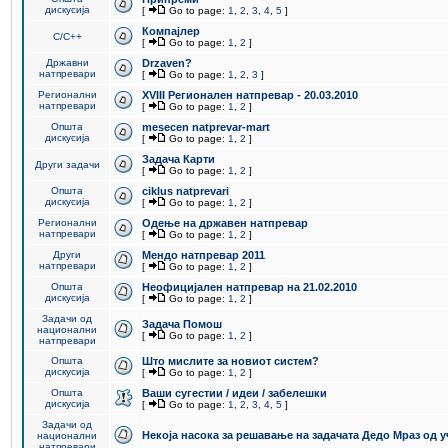
дискусија
[
Go to page:
1
,
2
,
3
,
4
,
5
]
Компајлер
C/C++
[
Go to page:
1
,
2
]
Државни
Drzaven?
натпревари
[
Go to page:
1
,
2
,
3
]
Регионални
XVIII Регионален натпревар - 20.03.2010
натпревари
[
Go to page:
1
,
2
]
Општа
mesecen natprevar-mart
дискусија
[
Go to page:
1
,
2
]
Задача Карти
Други задачи
[
Go to page:
1
,
2
]
Општа
ciklus natprevari
дискусија
[
Go to page:
1
,
2
]
Регионални
Одење на државен натпревар
натпревари
[
Go to page:
1
,
2
]
Други
Мендо натпревар 2011
натпревари
[
Go to page:
1
,
2
]
Општа
Неофицијален натпревар на 21.02.2010
дискусија
[
Go to page:
1
,
2
]
Задачи од
Задача Помош
национални
[
Go to page:
1
,
2
]
натпревари
Општа
Што мислите за новиот систем?
дискусија
[
Go to page:
1
,
2
]
Општа
Ваши сугестии / идеи / забелешки
дискусија
[
Go to page:
1
,
2
,
3
,
4
,
5
]
Задачи од
Некоја насока за решавање на задачата Дедо Мраз од 
национални
натпревари