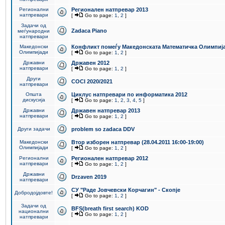
Регионални
Регионален натпревар 2013
натпревари
[
Go to page:
1
,
2
]
Задачи од
Zadaca Piano
меѓународни
натпревари
Македонски
Конфликт помеѓу Македонската Математичка Олимпиј
Олимпијади
[
Go to page:
1
,
2
]
Државни
Државен 2012
натпревари
[
Go to page:
1
,
2
]
Други
COCI 2020/2021
натпревари
Општа
Циклус натпревари по информатика 2012
дискусија
[
Go to page:
1
,
2
,
3
,
4
,
5
]
Државни
Државен натпревар 2013
натпревари
[
Go to page:
1
,
2
]
Други задачи
problem so zadaca DDV
Македонски
Втор изборен натпревар (28.04.2011 16:00-19:00)
Олимпијади
[
Go to page:
1
,
2
]
Регионални
Регионален натпревар 2012
натпревари
[
Go to page:
1
,
2
]
Државни
Drzaven 2019
натпревари
СУ "Раде Јовчевски Корчагин" - Скопје
Добродојдовте!
[
Go to page:
1
,
2
]
Задачи од
BFS(breath first search) KOD
национални
[
Go to page:
1
,
2
]
натпревари