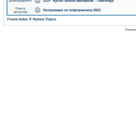
Добродојдовте!
ООУ "Крсте Петков Мисирков" - Гевгелија
Општа
Натпревари по информатика 2022
дискусија
»
Forum Index
Hottest Topics
Powered