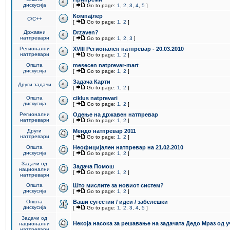
дискусија
[
Go to page:
1
,
2
,
3
,
4
,
5
]
Компајлер
C/C++
[
Go to page:
1
,
2
]
Државни
Drzaven?
натпревари
[
Go to page:
1
,
2
,
3
]
Регионални
XVIII Регионален натпревар - 20.03.2010
натпревари
[
Go to page:
1
,
2
]
Општа
mesecen natprevar-mart
дискусија
[
Go to page:
1
,
2
]
Задача Карти
Други задачи
[
Go to page:
1
,
2
]
Општа
ciklus natprevari
дискусија
[
Go to page:
1
,
2
]
Регионални
Одење на државен натпревар
натпревари
[
Go to page:
1
,
2
]
Други
Мендо натпревар 2011
натпревари
[
Go to page:
1
,
2
]
Општа
Неофицијален натпревар на 21.02.2010
дискусија
[
Go to page:
1
,
2
]
Задачи од
Задача Помош
национални
[
Go to page:
1
,
2
]
натпревари
Општа
Што мислите за новиот систем?
дискусија
[
Go to page:
1
,
2
]
Општа
Ваши сугестии / идеи / забелешки
дискусија
[
Go to page:
1
,
2
,
3
,
4
,
5
]
Задачи од
Некоја насока за решавање на задачата Дедо Мраз од 
национални
натпревари