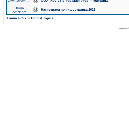
Добродојдовте!
ООУ "Крсте Петков Мисирков" - Гевгелија
Општа
Натпревари по информатика 2022
дискусија
»
Forum Index
Hottest Topics
Powered