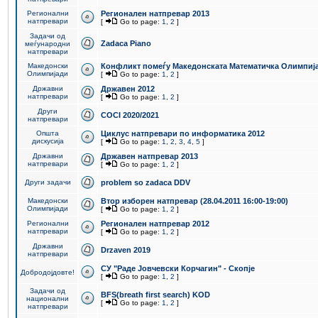
Регионални
Регионален натпревар 2013
натпревари
[
Go to page:
1
,
2
]
Задачи од
Zadaca Piano
меѓународни
натпревари
Македонски
Конфликт помеѓу Македонската Математичка Олимпиј
Олимпијади
[
Go to page:
1
,
2
]
Државни
Државен 2012
натпревари
[
Go to page:
1
,
2
]
Други
COCI 2020/2021
натпревари
Општа
Циклус натпревари по информатика 2012
дискусија
[
Go to page:
1
,
2
,
3
,
4
,
5
]
Државни
Државен натпревар 2013
натпревари
[
Go to page:
1
,
2
]
Други задачи
problem so zadaca DDV
Македонски
Втор изборен натпревар (28.04.2011 16:00-19:00)
Олимпијади
[
Go to page:
1
,
2
]
Регионални
Регионален натпревар 2012
натпревари
[
Go to page:
1
,
2
]
Државни
Drzaven 2019
натпревари
СУ "Раде Јовчевски Корчагин" - Скопје
Добродојдовте!
[
Go to page:
1
,
2
]
Задачи од
BFS(breath first search) KOD
национални
[
Go to page:
1
,
2
]
натпревари