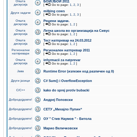
Општа
БОИ/ЈБОИ 2011
дискусија
[
Go to page:
1
,
2
,
3
]
milking cows
Други задачи
[
Go to page:
1
,
2
,
3
]
Општа
Решени задачи.
дискусија
[
Go to page:
1
,
2
]
Општа
Летна школа во организација на Сивус
дискусија
[
Go to page:
1
,
2
]
Општа
Тест натпревар на 24.03.2012
дискусија
[
Go to page:
1
,
2
]
Регионални
Регионален натпревар 2011
натпревари
[
Go to page:
1
,
2
]
Општа
informacii za natprevar
дискусија
[
Go to page:
1
,
2
]
Јава
Runtime Error (излезен код различен од 0)
Други јазици
C# Sum() i OverflowException
C/C++
kako do sprej protiv bubacki
Добродојдовте!
Андреј Поповски
Добродојдовте!
СЕТУ „Михајло Пупин“
Добродојдовте!
ОУ " Стив Наумов " - Битола
Добродојдовте!
Марио Величковски