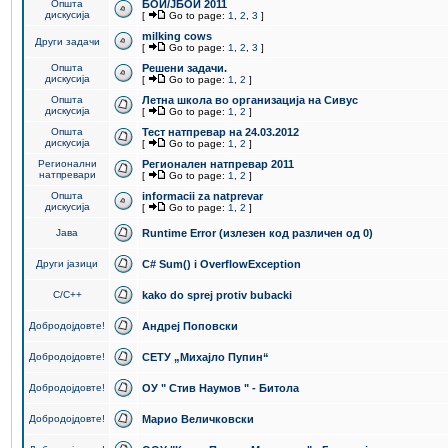
Општа
БОИ/ЈБОИ 2011
дискусија
[
Go to page:
1
,
2
,
3
]
milking cows
Други задачи
[
Go to page:
1
,
2
,
3
]
Општа
Решени задачи.
дискусија
[
Go to page:
1
,
2
]
Општа
Летна школа во организација на Сивус
дискусија
[
Go to page:
1
,
2
]
Општа
Тест натпревар на 24.03.2012
дискусија
[
Go to page:
1
,
2
]
Регионални
Регионален натпревар 2011
натпревари
[
Go to page:
1
,
2
]
Општа
informacii za natprevar
дискусија
[
Go to page:
1
,
2
]
Јава
Runtime Error (излезен код различен од 0)
Други јазици
C# Sum() i OverflowException
C/C++
kako do sprej protiv bubacki
Добродојдовте!
Андреј Поповски
Добродојдовте!
СЕТУ „Михајло Пупин“
Добродојдовте!
ОУ " Стив Наумов " - Битола
Добродојдовте!
Марио Величковски