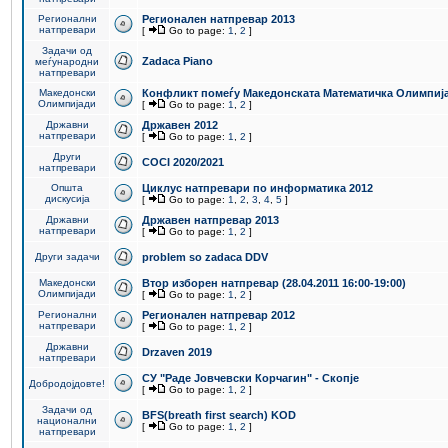
Регионални
Регионален натпревар 2013
натпревари
[
Go to page:
1
,
2
]
Задачи од
Zadaca Piano
меѓународни
натпревари
Македонски
Конфликт помеѓу Македонската Математичка Олимпиј
Олимпијади
[
Go to page:
1
,
2
]
Државни
Државен 2012
натпревари
[
Go to page:
1
,
2
]
Други
COCI 2020/2021
натпревари
Општа
Циклус натпревари по информатика 2012
дискусија
[
Go to page:
1
,
2
,
3
,
4
,
5
]
Државни
Државен натпревар 2013
натпревари
[
Go to page:
1
,
2
]
Други задачи
problem so zadaca DDV
Македонски
Втор изборен натпревар (28.04.2011 16:00-19:00)
Олимпијади
[
Go to page:
1
,
2
]
Регионални
Регионален натпревар 2012
натпревари
[
Go to page:
1
,
2
]
Државни
Drzaven 2019
натпревари
СУ "Раде Јовчевски Корчагин" - Скопје
Добродојдовте!
[
Go to page:
1
,
2
]
Задачи од
BFS(breath first search) KOD
национални
[
Go to page:
1
,
2
]
натпревари