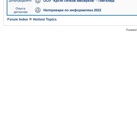
Добродојдовте!
ООУ "Крсте Петков Мисирков" - Гевгелија
Општа
Натпревари по информатика 2022
дискусија
»
Forum Index
Hottest Topics
Powered