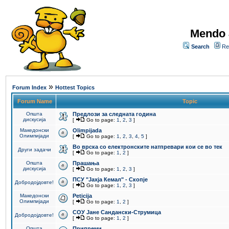
Mendo 
Search
Re
»
Forum Index
Hottest Topics
Forum Name
Topic
Општа
Предлози за следната година
дискусија
[
Go to page:
1
,
2
,
3
]
Македонски
Olimpijada
Олимпијади
[
Go to page:
1
,
2
,
3
,
4
,
5
]
Во врска со електронските натпревари кои се во тек
Други задачи
[
Go to page:
1
,
2
]
Општа
Прашања
дискусија
[
Go to page:
1
,
2
,
3
]
ПCУ "Јахја Кемал" - Скопје
Добродојдовте!
[
Go to page:
1
,
2
,
3
]
Македонски
Peticija
Олимпијади
[
Go to page:
1
,
2
]
СОУ Јане Сандански-Струмица
Добродојдовте!
[
Go to page:
1
,
2
]
Општа
Припреми