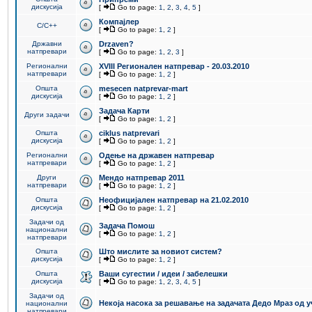
дискусија
[
Go to page:
1
,
2
,
3
,
4
,
5
]
Компајлер
C/C++
[
Go to page:
1
,
2
]
Државни
Drzaven?
натпревари
[
Go to page:
1
,
2
,
3
]
Регионални
XVIII Регионален натпревар - 20.03.2010
натпревари
[
Go to page:
1
,
2
]
Општа
mesecen natprevar-mart
дискусија
[
Go to page:
1
,
2
]
Задача Карти
Други задачи
[
Go to page:
1
,
2
]
Општа
ciklus natprevari
дискусија
[
Go to page:
1
,
2
]
Регионални
Одење на државен натпревар
натпревари
[
Go to page:
1
,
2
]
Други
Мендо натпревар 2011
натпревари
[
Go to page:
1
,
2
]
Општа
Неофицијален натпревар на 21.02.2010
дискусија
[
Go to page:
1
,
2
]
Задачи од
Задача Помош
национални
[
Go to page:
1
,
2
]
натпревари
Општа
Што мислите за новиот систем?
дискусија
[
Go to page:
1
,
2
]
Општа
Ваши сугестии / идеи / забелешки
дискусија
[
Go to page:
1
,
2
,
3
,
4
,
5
]
Задачи од
Некоја насока за решавање на задачата Дедо Мраз од 
национални
натпревари