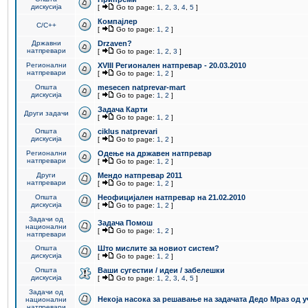
дискусија
[
Go to page:
1
,
2
,
3
,
4
,
5
]
Компајлер
C/C++
[
Go to page:
1
,
2
]
Државни
Drzaven?
натпревари
[
Go to page:
1
,
2
,
3
]
Регионални
XVIII Регионален натпревар - 20.03.2010
натпревари
[
Go to page:
1
,
2
]
Општа
mesecen natprevar-mart
дискусија
[
Go to page:
1
,
2
]
Задача Карти
Други задачи
[
Go to page:
1
,
2
]
Општа
ciklus natprevari
дискусија
[
Go to page:
1
,
2
]
Регионални
Одење на државен натпревар
натпревари
[
Go to page:
1
,
2
]
Други
Мендо натпревар 2011
натпревари
[
Go to page:
1
,
2
]
Општа
Неофицијален натпревар на 21.02.2010
дискусија
[
Go to page:
1
,
2
]
Задачи од
Задача Помош
национални
[
Go to page:
1
,
2
]
натпревари
Општа
Што мислите за новиот систем?
дискусија
[
Go to page:
1
,
2
]
Општа
Ваши сугестии / идеи / забелешки
дискусија
[
Go to page:
1
,
2
,
3
,
4
,
5
]
Задачи од
Некоја насока за решавање на задачата Дедо Мраз од 
национални
натпревари