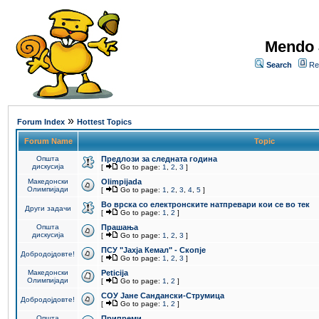
Mendo 
Search
Re
»
Forum Index
Hottest Topics
Forum Name
Topic
Општа
Предлози за следната година
дискусија
[
Go to page:
1
,
2
,
3
]
Македонски
Olimpijada
Олимпијади
[
Go to page:
1
,
2
,
3
,
4
,
5
]
Во врска со електронските натпревари кои се во тек
Други задачи
[
Go to page:
1
,
2
]
Општа
Прашања
дискусија
[
Go to page:
1
,
2
,
3
]
ПCУ "Јахја Кемал" - Скопје
Добродојдовте!
[
Go to page:
1
,
2
,
3
]
Македонски
Peticija
Олимпијади
[
Go to page:
1
,
2
]
СОУ Јане Сандански-Струмица
Добродојдовте!
[
Go to page:
1
,
2
]
Општа
Припреми