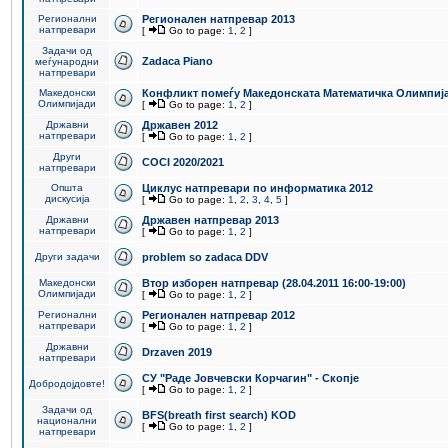
Регионални
Регионален натпревар 2013
натпревари
[
Go to page:
1
,
2
]
Задачи од
Zadaca Piano
меѓународни
натпревари
Македонски
Конфликт помеѓу Македонската Математичка Олимпиј
Олимпијади
[
Go to page:
1
,
2
]
Државни
Државен 2012
натпревари
[
Go to page:
1
,
2
]
Други
COCI 2020/2021
натпревари
Општа
Циклус натпревари по информатика 2012
дискусија
[
Go to page:
1
,
2
,
3
,
4
,
5
]
Државни
Државен натпревар 2013
натпревари
[
Go to page:
1
,
2
]
Други задачи
problem so zadaca DDV
Македонски
Втор изборен натпревар (28.04.2011 16:00-19:00)
Олимпијади
[
Go to page:
1
,
2
]
Регионални
Регионален натпревар 2012
натпревари
[
Go to page:
1
,
2
]
Државни
Drzaven 2019
натпревари
СУ "Раде Јовчевски Корчагин" - Скопје
Добродојдовте!
[
Go to page:
1
,
2
]
Задачи од
BFS(breath first search) KOD
национални
[
Go to page:
1
,
2
]
натпревари