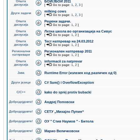
Општа
БОИ/ЈБОИ 2011
дискусија
[
Go to page:
1
,
2
,
3
]
milking cows
Други задачи
[
Go to page:
1
,
2
,
3
]
Општа
Решени задачи.
дискусија
[
Go to page:
1
,
2
]
Општа
Летна школа во организација на Сивус
дискусија
[
Go to page:
1
,
2
]
Општа
Тест натпревар на 24.03.2012
дискусија
[
Go to page:
1
,
2
]
Регионални
Регионален натпревар 2011
натпревари
[
Go to page:
1
,
2
]
Општа
informacii za natprevar
дискусија
[
Go to page:
1
,
2
]
Јава
Runtime Error (излезен код различен од 0)
Други јазици
C# Sum() i OverflowException
C/C++
kako do sprej protiv bubacki
Добродојдовте!
Андреј Поповски
Добродојдовте!
СЕТУ „Михајло Пупин“
Добродојдовте!
ОУ " Стив Наумов " - Битола
Добродојдовте!
Марио Величковски