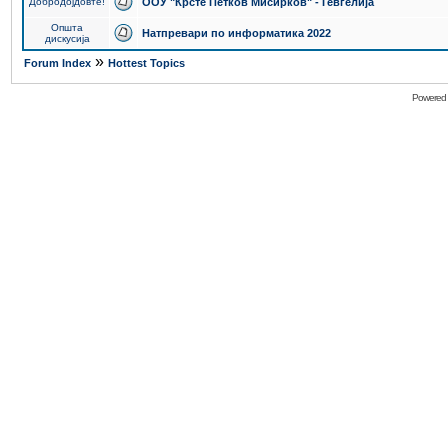
Добродојдовте!
ООУ "Крсте Петков Мисирков" - Гевгелија
Општа
Натпревари по информатика 2022
дискусија
»
Forum Index
Hottest Topics
Powered